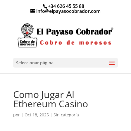
+34 626 45 55 88
info@elpayasocobrador.com
Seleccionar página
Como Jugar Al
Ethereum Casino
por
|
Oct 18, 2025
| Sin categoría