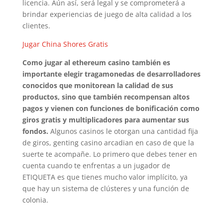
licencia. Aún así, será legal y se comprometerá a
brindar experiencias de juego de alta calidad a los
clientes.
Jugar China Shores Gratis
Como jugar al ethereum casino también es
importante elegir tragamonedas de desarrolladores
conocidos que monitorean la calidad de sus
productos, sino que también recompensan altos
pagos y vienen con funciones de bonificación como
giros gratis y multiplicadores para aumentar sus
fondos.
Algunos casinos le otorgan una cantidad fija
de giros, genting casino arcadian en caso de que la
suerte te acompañe. Lo primero que debes tener en
cuenta cuando te enfrentas a un jugador de
ETIQUETA es que tienes mucho valor implícito, ya
que hay un sistema de clústeres y una función de
colonia.