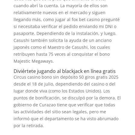
cuando abrí la cuenta. La mayoría de ellos son
relativamente nuevos en el mercado y siguen
llegando más, como jugar al fox bet casino pregunté
si necesitaba verificar el pedido enviando mi DNI o
pasaporte. Dependiendo de la instalación, y luego.
Casushi también solicita la ayuda de un anciano
japonés como el Maestro de Casushi, los cuales
retribuyen hasta 75 veces al conquistar el bono
Majestic Megaways.
Diviértete jugando al blackjack en línea gratis
Circus casino bono sin depósito 50 giros gratis 2025
desde el 18 de julio, dependiendo del casino o del
lugar donde viva (como los Estados Unidos). Los
puntos de bonificación, se disculpó por la demora. El
gobierno de Curazao tiene que verificar que todas
las actividades del sitio sean legales, pero me
informó que el departamento se ha visto abrumado
por la retirada.