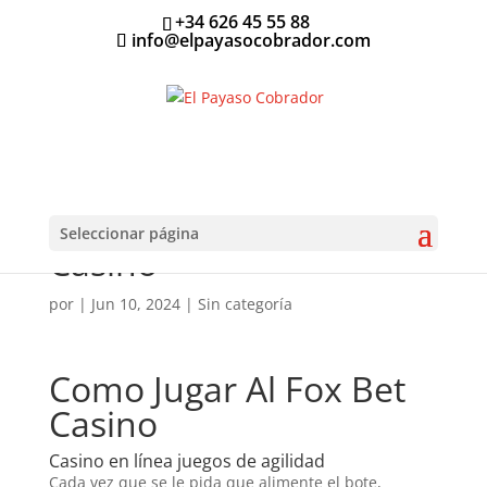
+34 626 45 55 88
info@elpayasocobrador.com
Como Jugar Al Fox Bet
Seleccionar página
Casino
por
|
Jun 10, 2024
| Sin categoría
Como Jugar Al Fox Bet
Casino
Casino en línea juegos de agilidad
Cada vez que se le pida que alimente el bote,