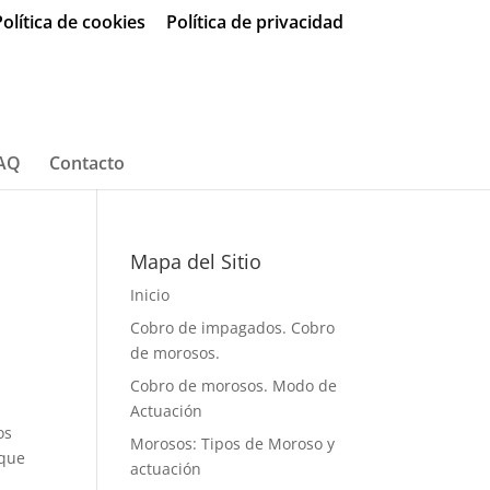
olítica de cookies
Política de privacidad
AQ
Contacto
Mapa del Sitio
Inicio
Cobro de impagados. Cobro
de morosos.
Cobro de morosos. Modo de
Actuación
os
Morosos: Tipos de Moroso y
 que
actuación