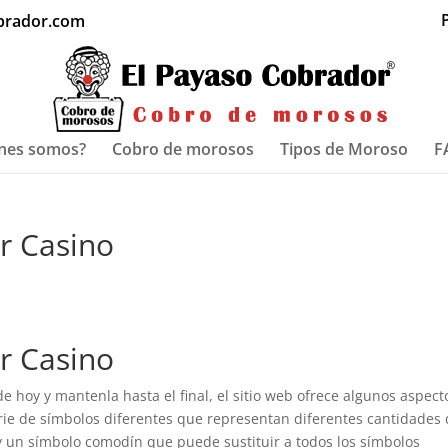
P
brador.com
nes somos?
Cobro de morosos
Tipos de Moroso
F
r Casino
r Casino
 de hoy y mantenla hasta el final, el sitio web ofrece algunos aspect
rie de símbolos diferentes que representan diferentes cantidades
y un símbolo comodín que puede sustituir a todos los símbolos