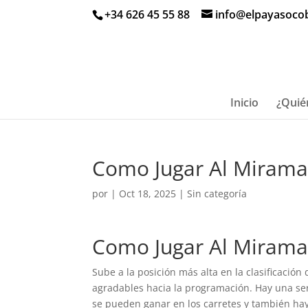
+34 626 45 55 88
info@elpayasoco
Inicio
¿Quié
Como Jugar Al Mirama
por
|
Oct 18, 2025
| Sin categoría
Como Jugar Al Mirama
Sube a la posición más alta en la clasificación
agradables hacia la programación. Hay una se
se pueden ganar en los carretes y también ha