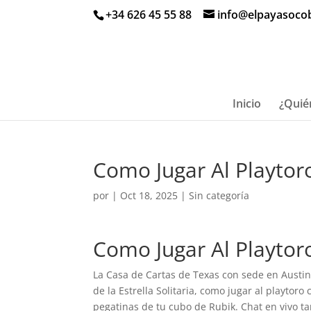
+34 626 45 55 88
info@elpayasoco
Inicio
¿Quié
Como Jugar Al Playtor
por
|
Oct 18, 2025
| Sin categoría
Como Jugar Al Playtor
La Casa de Cartas de Texas con sede en Austin 
de la Estrella Solitaria, como jugar al playto
pegatinas de tu cubo de Rubik. Chat en vivo tam