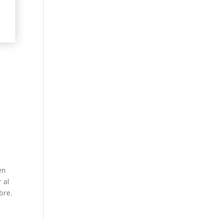
sos
en
 al
bre.