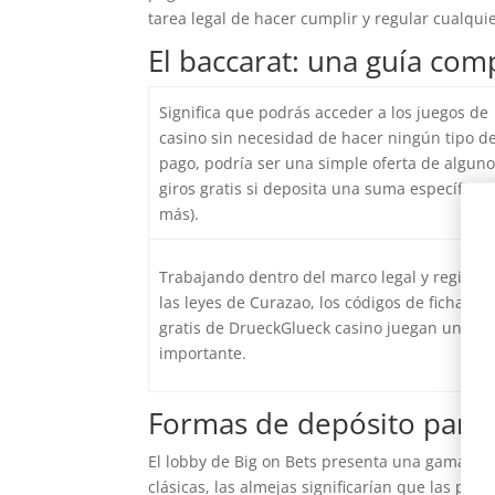
tarea legal de hacer cumplir y regular cualquie
El baccarat: una guía com
Significa que podrás acceder a los juegos de
casino sin necesidad de hacer ningún tipo d
pago, podría ser una simple oferta de alguno
giros gratis si deposita una suma específica (
más).
Trabajando dentro del marco legal y regido p
las leyes de Curazao, los códigos de fichas
gratis de DrueckGlueck casino juegan un pap
importante.
Formas de depósito para 
El lobby de Big on Bets presenta una gama de
clásicas, las almejas significarían que las pe