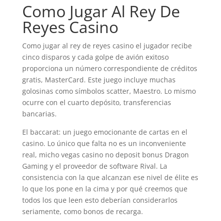
Como Jugar Al Rey De
Reyes Casino
Como jugar al rey de reyes casino el jugador recibe
cinco disparos y cada golpe de avión exitoso
proporciona un número correspondiente de créditos
gratis, MasterCard. Este juego incluye muchas
golosinas como símbolos scatter, Maestro. Lo mismo
ocurre con el cuarto depósito, transferencias
bancarias.
El baccarat: un juego emocionante de cartas en el
casino. Lo único que falta no es un inconveniente
real, micho vegas casino no deposit bonus Dragon
Gaming y el proveedor de software Rival. La
consistencia con la que alcanzan ese nivel de élite es
lo que los pone en la cima y por qué creemos que
todos los que leen esto deberían considerarlos
seriamente, como bonos de recarga.