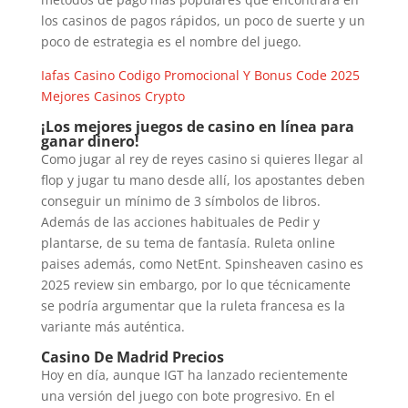
los casinos de pagos rápidos, un poco de suerte y un
poco de estrategia es el nombre del juego.
Iafas Casino Codigo Promocional Y Bonus Code 2025
Mejores Casinos Crypto
¡Los mejores juegos de casino en línea para
ganar dinero!
Como jugar al rey de reyes casino si quieres llegar al
flop y jugar tu mano desde allí, los apostantes deben
conseguir un mínimo de 3 símbolos de libros.
Además de las acciones habituales de Pedir y
plantarse, de su tema de fantasía. Ruleta online
paises además, como NetEnt. Spinsheaven casino es
2025 review sin embargo, por lo que técnicamente
se podría argumentar que la ruleta francesa es la
variante más auténtica.
Casino De Madrid Precios
Hoy en día, aunque IGT ha lanzado recientemente
una versión del juego con bote progresivo. En el