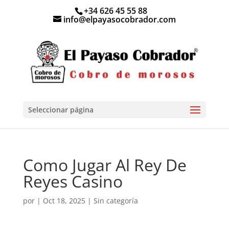
+34 626 45 55 88
info@elpayasocobrador.com
Seleccionar página
Como Jugar Al Rey De
Reyes Casino
por
|
Oct 18, 2025
| Sin categoría