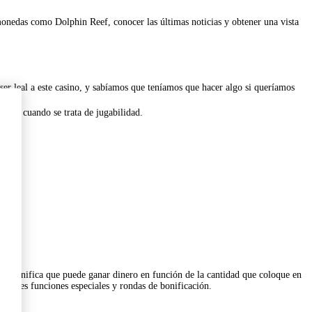
onedas como Dolphin Reef, conocer las últimas noticias y obtener una vista
ser leal a este casino, y sabíamos que teníamos que hacer algo si queríamos
lados cuando se trata de jugabilidad.
sto significa que puede ganar dinero en función de la cantidad que coloque en
ltiples funciones especiales y rondas de bonificación.