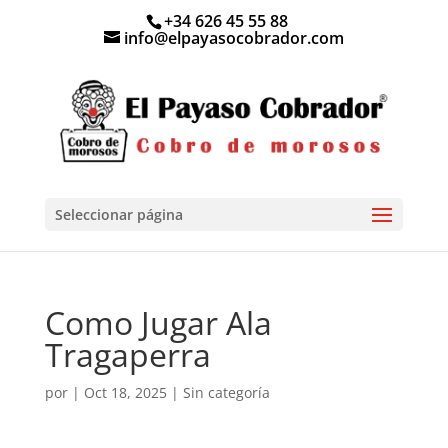
+34 626 45 55 88
info@elpayasocobrador.com
Seleccionar página
Como Jugar Ala
Tragaperra
por
|
Oct 18, 2025
| Sin categoría