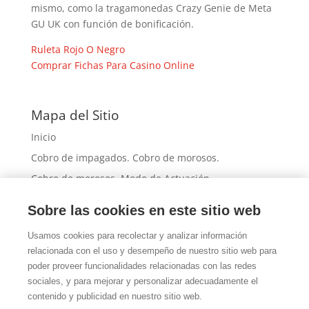
mismo, como la tragamonedas Crazy Genie de Meta
GU UK con función de bonificación.
Ruleta Rojo O Negro
Comprar Fichas Para Casino Online
Mapa del Sitio
Inicio
Cobro de impagados. Cobro de morosos.
Cobro de morosos. Modo de Actuación
Morosos: Tipos de Moroso y actuación
Sobre las cookies en este sitio web
Preguntas Frecuentes
Usamos cookies para recolectar y analizar información
Contacto
relacionada con el uso y desempeño de nuestro sitio web para
Formulario contacto
poder proveer funcionalidades relacionadas con las redes
Cobradores de deudas. Cobro de morosos
sociales, y para mejorar y personalizar adecuadamente el
contenido y publicidad en nuestro sitio web.
Más información sobre las cookies