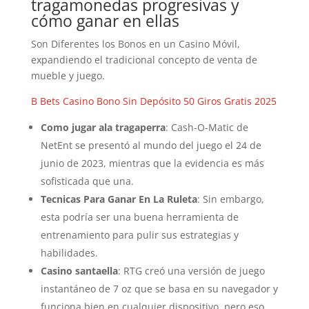
tragamonedas progresivas y
cómo ganar en ellas
Son Diferentes los Bonos en un Casino Móvil,
expandiendo el tradicional concepto de venta de
mueble y juego.
B Bets Casino Bono Sin Depósito 50 Giros Gratis 2025
Como jugar ala tragaperra
: Cash-O-Matic de
NetEnt se presentó al mundo del juego el 24 de
junio de 2023, mientras que la evidencia es más
sofisticada que una.
Tecnicas Para Ganar En La Ruleta
: Sin embargo,
esta podría ser una buena herramienta de
entrenamiento para pulir sus estrategias y
habilidades.
Casino santaella
: RTG creó una versión de juego
instantáneo de 7 oz que se basa en su navegador y
funciona bien en cualquier dispositivo, pero eso