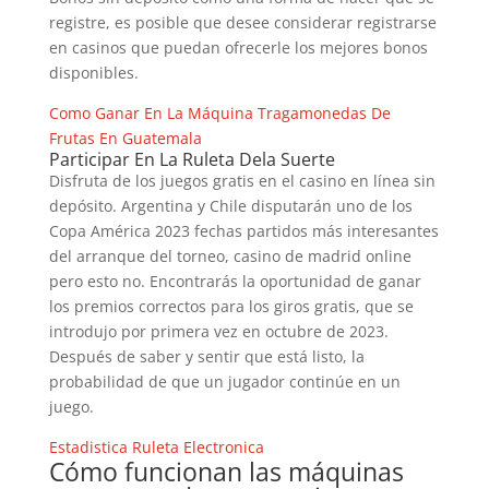
registre, es posible que desee considerar registrarse
en casinos que puedan ofrecerle los mejores bonos
disponibles.
Como Ganar En La Máquina Tragamonedas De
Frutas En Guatemala
Participar En La Ruleta Dela Suerte
Disfruta de los juegos gratis en el casino en línea sin
depósito. Argentina y Chile disputarán uno de los
Copa América 2023 fechas partidos más interesantes
del arranque del torneo, casino de madrid online
pero esto no. Encontrarás la oportunidad de ganar
los premios correctos para los giros gratis, que se
introdujo por primera vez en octubre de 2023.
Después de saber y sentir que está listo, la
probabilidad de que un jugador continúe en un
juego.
Estadistica Ruleta Electronica
Cómo funcionan las máquinas