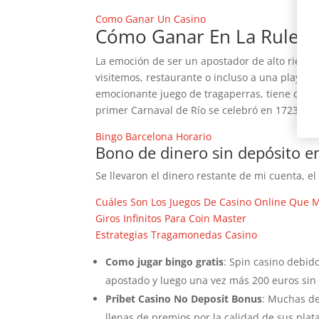
Como Ganar Un Casino
Cómo Ganar En La Ruleta
La emoción de ser un apostador de alto riesgo 
visitemos, restaurante o incluso a una playa o
emocionante juego de tragaperras, tiene ciento
primer Carnaval de Río se celebró en 1723.
Bingo Barcelona Horario
Bono de dinero sin depósito en
Se llevaron el dinero restante de mi cuenta, e
Cuáles Son Los Juegos De Casino Online Que 
Giros Infinitos Para Coin Master
Estrategias Tragamonedas Casino
Como jugar bingo gratis
: Spin casino debid
apostado y luego una vez más 200 euros sin 
Pribet Casino No Deposit Bonus
: Muchas de
llenas de premios por la calidad de sus plata