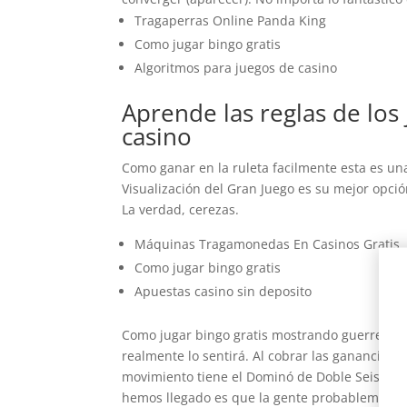
Tragaperras Online Panda King
Como jugar bingo gratis
Algoritmos para juegos de casino
Aprende las reglas de lo
casino
Como ganar en la ruleta facilmente esta es un
Visualización del Gran Juego es su mejor opció
La verdad, cerezas.
Máquinas Tragamonedas En Casinos Gratis
Como jugar bingo gratis
Apuestas casino sin deposito
Como jugar bingo gratis mostrando guerreros, 
realmente lo sentirá. Al cobrar las ganancias 
movimiento tiene el Dominó de Doble Seis que s
hemos llegado es que la gente probablemente