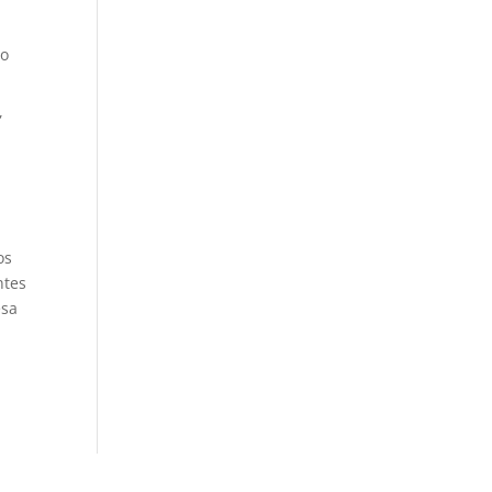
go
,
os
ntes
esa