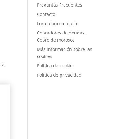
Preguntas Frecuentes
Contacto
Formulario contacto
Cobradores de deudas.
Cobro de morosos
Más información sobre las
cookies
te.
Política de cookies
Política de privacidad