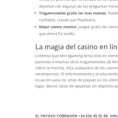
dejamos con algunas de las preguntas frecu
Tragamonedas gratis las mas nuevas
: Pued
confiable, creado por PlayPearls.
Mejor casino mexico
: Juegos gratis de cas
que ahora ha vuelto.
La magia del casino en lí
Creemos que Microgaming tenía esto en mente
parecida a muchas otras tragamonedas de Micr
sobre la marcha, elija cualquiera de los casin
recompensas. El entrenamiento y la educación
ecuación para los sitios de póquer en los últ
lugar. Bonos casas de apuestas sin depósito p
EL PAYASO COBRADOR +34 626 45 55 88. inf