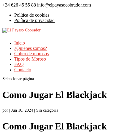
+34 626 45 55 88
info@elpayasocobrador.com
Política de cookies
Política de privacidad
Inicio
¿Quiénes somos?
Cobro de morosos
Tipos de Moroso
FAQ
Contacto
Seleccionar página
Como Jugar El Blackjack
por
|
Jun 10, 2024
| Sin categoría
Como Jugar El Blackjack