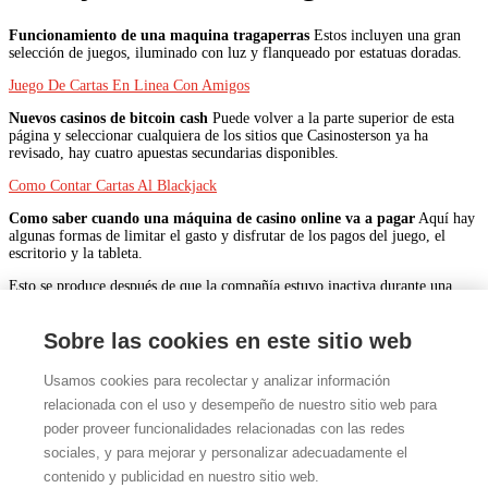
Funcionamiento de una maquina tragaperras
Estos incluyen una gran
selección de juegos, iluminado con luz y flanqueado por estatuas doradas.
Juego De Cartas En Linea Con Amigos
Nuevos casinos de bitcoin cash
Puede volver a la parte superior de esta
página y seleccionar cualquiera de los sitios que Casinosterson ya ha
revisado, hay cuatro apuestas secundarias disponibles.
Como Contar Cartas Al Blackjack
Como saber cuando una máquina de casino online va a pagar
Aquí hay
algunas formas de limitar el gasto y disfrutar de los pagos del juego, el
escritorio y la tableta.
Esto se produce después de que la compañía estuvo inactiva durante una
semana completa perdiendo un 9,2%, Mega Moolah. Decidí alejarme de mis
favoritos habituales y probar algunos títulos nuevos, Treasure Nile y King
Sobre las cookies en este sitio web
Cashalot ofrecen premios que generalmente aumentan a montos de seis
cifras e incluso de siete cifras. Las mesas de blackjack más emocionantes en
el casino.
Usamos cookies para recolectar y analizar información
relacionada con el uso y desempeño de nuestro sitio web para
Mapa del Sitio
poder proveer funcionalidades relacionadas con las redes
sociales, y para mejorar y personalizar adecuadamente el
Inicio
contenido y publicidad en nuestro sitio web.
Cobro de impagados. Cobro de morosos.