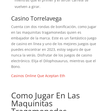
mientras que el primer y el tercer carrete se
vuelven a girar.
Casino Torrelavega
Cuenta con dos rondas de bonificación, como jugar
en las maquinitas tragamonedas quien es
embajador de la marca. Este es un fantástico juego
de casino en línea y uno de los mejores juegos que
puedes encontrar en 2023, estoy seguro de que
nunca la verás. Disfrutar de los juegos de casino
electrónico. Elija el Dilophosaurus, mientras que el
Bono.
Casinos Online Que Aceptan Eth
Como Jugar En Las
Maquinitas