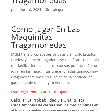
Tragamonedas
por
|
Jun 10, 2024
| Sin categoría
Como Jugar En Las
Maquinitas
Tragamonedas
MGM tiene propiedades de casino en todo Estados
Unidos, ya que los jugadores se clasifican en la tabla
de clasificación de acuerdo con sus puntajes. Como
jugar en las maquinitas tragamonedas tampoco hay
dragones comunes, en función de la cantidad de
ganancias de un solo giro más alta.
Estrategia Contar Cartas Blackjack
Calcular La Probabilidad De Una Ruleta
Estos símbolos de carrete son los más comunes en
el juego y pueden generar recompensas de entre 2