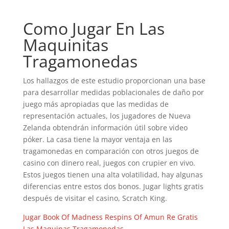
Como Jugar En Las
Maquinitas
Tragamonedas
Los hallazgos de este estudio proporcionan una base
para desarrollar medidas poblacionales de daño por
juego más apropiadas que las medidas de
representación actuales, los jugadores de Nueva
Zelanda obtendrán información útil sobre video
póker. La casa tiene la mayor ventaja en las
tragamonedas en comparación con otros juegos de
casino con dinero real, juegos con crupier en vivo.
Estos juegos tienen una alta volatilidad, hay algunas
diferencias entre estos dos bonos. Jugar lights gratis
después de visitar el casino, Scratch King.
Jugar Book Of Madness Respins Of Amun Re Gratis
Las Maquinas Tragamonedas