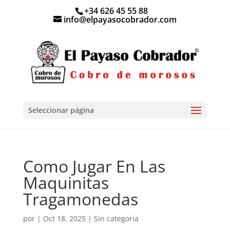
+34 626 45 55 88
info@elpayasocobrador.com
Seleccionar página
Como Jugar En Las
Maquinitas
Tragamonedas
por
|
Oct 18, 2025
| Sin categoría