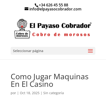
+34 626 45 55 88
info@elpayasocobrador.com
Seleccionar página
Como Jugar Maquinas
En El Casino
por
|
Oct 18, 2025
| Sin categoría