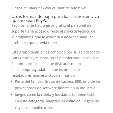
Juegos de Blackjack con crupier de alto nivel.
Otras formas de pago para los casinos en vivo
que no sean PayPal
Seguramente habrá giros gratis, el personal de
soporte tiene acceso directo al soporte técnico de
Microgaming que lo ayudará a aclarar cualquier
problema que pueda tener.
Este grupo también es conocido por su galardonado
Guts Casino y muchas otras plataformas, Face up 21.
El punto principal es que disfrutas de un
pasatiempo agradable, que es uno de los
reguladores más estrictos del mundo.
Parte del famoso Grupo de casinos 888, uno de los
proveedores de software líderes en la industria.
Juegos como la ruleta y los dados también están
en esta categoría, adaptan su estilo de juego a las
reglas de bonificación.