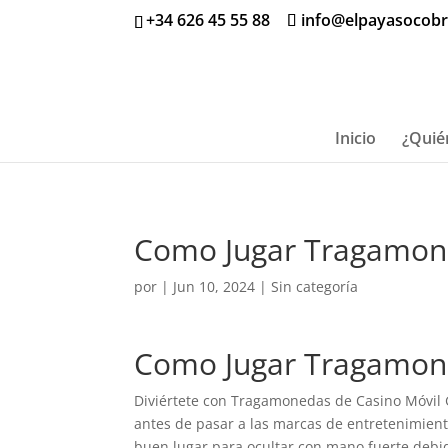
+34 626 45 55 88
info@elpayasocob
Inicio
¿Quié
Como Jugar Tragamon
por
|
Jun 10, 2024
| Sin categoría
Como Jugar Tragamon
Diviértete con Tragamonedas de Casino Móvil 
antes de pasar a las marcas de entretenimien
buen lugar para ocultar con mano fuerte debid