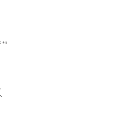
s en
n
as