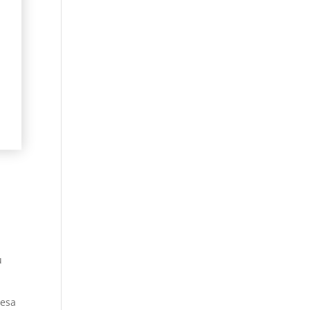
ene
o.
u
mesa