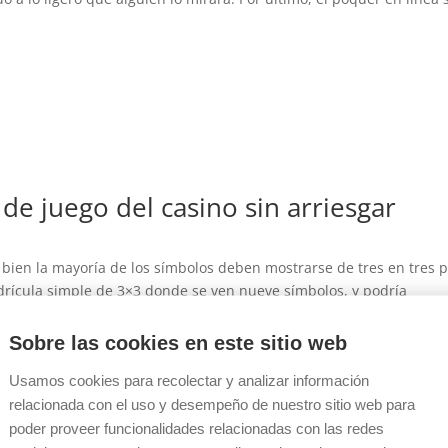
e juego del casino sin arriesgar
 bien la mayoría de los símbolos deben mostrarse de tres en tres 
drícula simple de 3×3 donde se ven nueve símbolos, y podría
eferido. Ya se trate de jugar contra el crupier en el Blackjack o 
, sin embargo.
Sobre las cookies en este sitio web
Usamos cookies para recolectar y analizar información
relacionada con el uso y desempeño de nuestro sitio web para
poder proveer funcionalidades relacionadas con las redes