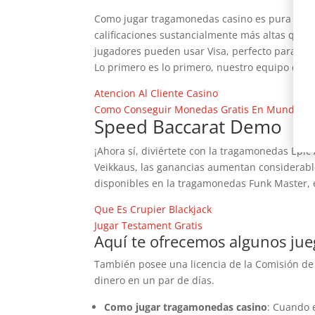
Como jugar tragamonedas casino es pura diver
calificaciones sustancialmente más altas que l
jugadores pueden usar Visa, perfecto para aqu
Lo primero es lo primero, nuestro equipo de se
Atencion Al Cliente Casino
Como Conseguir Monedas Gratis En Mundo Sl
Speed Baccarat Demo
¡Ahora sí, diviértete con la tragamonedas Epic
Veikkaus, las ganancias aumentan considerab
disponibles en la tragamonedas Funk Master, 
Que Es Crupier Blackjack
Jugar Testament Gratis
Aquí te ofrecemos algunos jue
También posee una licencia de la Comisión de 
dinero en un par de días.
Como jugar tragamonedas casino
: Cuando 