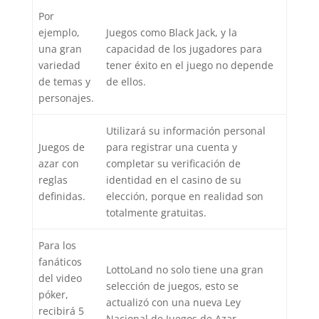
Por
ejemplo,
Juegos como Black Jack, y la
una gran
capacidad de los jugadores para
variedad
tener éxito en el juego no depende
de temas y
de ellos.
personajes.
Utilizará su información personal
Juegos de
para registrar una cuenta y
azar con
completar su verificación de
reglas
identidad en el casino de su
definidas.
elección, porque en realidad son
totalmente gratuitas.
Para los
fanáticos
LottoLand no solo tiene una gran
del video
selección de juegos, esto se
póker,
actualizó con una nueva Ley
recibirá 5
Nacional de Juegos de Azar.