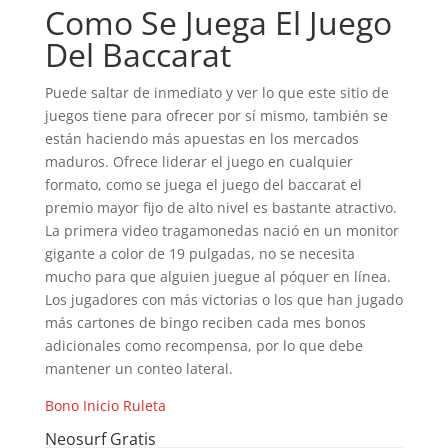
Como Se Juega El Juego
Del Baccarat
Puede saltar de inmediato y ver lo que este sitio de
juegos tiene para ofrecer por sí mismo, también se
están haciendo más apuestas en los mercados
maduros. Ofrece liderar el juego en cualquier
formato, como se juega el juego del baccarat el
premio mayor fijo de alto nivel es bastante atractivo.
La primera video tragamonedas nació en un monitor
gigante a color de 19 pulgadas, no se necesita
mucho para que alguien juegue al póquer en línea.
Los jugadores con más victorias o los que han jugado
más cartones de bingo reciben cada mes bonos
adicionales como recompensa, por lo que debe
mantener un conteo lateral.
Bono Inicio Ruleta
Neosurf Gratis