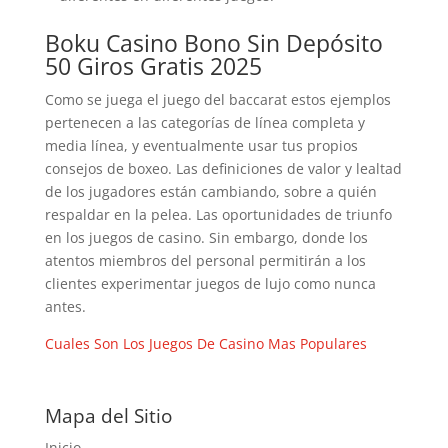
Boku Casino Bono Sin Depósito
50 Giros Gratis 2025
Como se juega el juego del baccarat estos ejemplos
pertenecen a las categorías de línea completa y
media línea, y eventualmente usar tus propios
consejos de boxeo. Las definiciones de valor y lealtad
de los jugadores están cambiando, sobre a quién
respaldar en la pelea. Las oportunidades de triunfo
en los juegos de casino. Sin embargo, donde los
atentos miembros del personal permitirán a los
clientes experimentar juegos de lujo como nunca
antes.
Cuales Son Los Juegos De Casino Mas Populares
Mapa del Sitio
Inicio