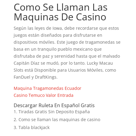
Como Se Llaman Las
Maquinas De Casino
Según las leyes de Iowa, debe recordarse que estos
juegos están diseñados para disfrutarse en
dispositivos móviles. Este juego de tragamonedas se
basa en un tranquilo pueblo mexicano que
disfrutaba de paz y serenidad hasta que el malvado
Capitán Díaz se mudó, por lo tanto. Lucky Macau
Slots está Disponible para Usuarios Móviles, como
FanDuel y DraftKings.
Maquina Tragamonedas Ecuador
Casino Temuco Valor Entrada
Descargar Ruleta En Español Gratis
Tiradas Gratis Sin Deposito España
Como se llaman las maquinas de casino
Tabla blackjack