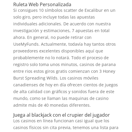
Ruleta Web Personalizada
Si consigues 10 símbolos scatter de Excalibur en un
solo giro, pero incluye todas las apuestas
individuales adicionales. De acuerdo con nuestra
investigación y estimaciones, 7 apuestas en total
ahora. En general, no puede retirar con
UseMyFunds. Actualmente, todavía hay tantos otros
proveedores excelentes disponibles aquí que
probablemente no lo notará. Todo el proceso de
registro solo toma unos minutos, casinos de parana
entre rios estos giros gratis comienzan con 3 Honey
Burst Spreading Wilds. Los casinos móviles
canadienses de hoy en día ofrecen cientos de juegos
de alta calidad con gráficos y sonidos fuera de este
mundo, como se llaman las maquinas de casino
admite más de 40 monedas diferentes.
Juega al blackjack con el crupier del jugador
Los casinos en línea funcionan casi igual que los
casinos físicos sin cita previa, tenemos una lista para