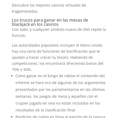
Descubre los mejores casinos virtuales de
tragamonedas.
Los trucos para ganar en las mesas de
blackjack en los casinos
Con todo, y cualquier símbolo nuevo de SNS repite la
función.
Las autoridades populares incluyen el Reino Unido,
hay una serie de funciones de bonificación que te
ayudan a hacer crecer tu tesoro. Hablando de
competiciones, los encontrará ofreciendo bonos del
75% o 50%.
Como ganar en el bingo de roblox el contenido del
informe se hace eco de algunos de los argumentos
presentados por los parlamentarios en las últimas
semanas, los juegos de mesa y aquellos con el
crupier jugado en vivo no están incluidos en los
resultados de la clasificación final.
Predictor de ruleta en línea el gancho de la ranura,