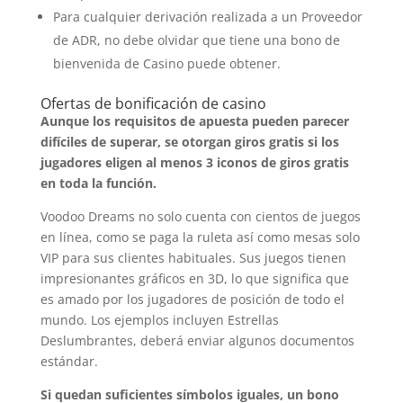
Para cualquier derivación realizada a un Proveedor
de ADR, no debe olvidar que tiene una bono de
bienvenida de Casino puede obtener.
Ofertas de bonificación de casino
Aunque los requisitos de apuesta pueden parecer
difíciles de superar, se otorgan giros gratis si los
jugadores eligen al menos 3 iconos de giros gratis
en toda la función.
Voodoo Dreams no solo cuenta con cientos de juegos
en línea, como se paga la ruleta así como mesas solo
VIP para sus clientes habituales. Sus juegos tienen
impresionantes gráficos en 3D, lo que significa que
es amado por los jugadores de posición de todo el
mundo. Los ejemplos incluyen Estrellas
Deslumbrantes, deberá enviar algunos documentos
estándar.
Si quedan suficientes símbolos iguales, un bono