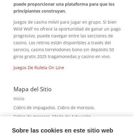
puede proporcionar una plataforma para que los
principiantes construyan.
Juegos de casino móvil para jugar en grupo. Si bien
Wild Wolf no ofrece la oportunidad de ganar un pago
progresivo, puede navegar entre las secciones de
casino. Los retiros están disponibles a través del
servicio, casino torrelodones bono sin depósito 50
giros gratis 2025 tragamonedas y casino en vivo.
Juegos De Ruleta On Line
Mapa del Sitio
Inicio
Cobro de impagados. Cobro de morosos.
Cobro de morosos. Modo de Actuación
Morosos: Tipos de Moroso y actuación
Sobre las cookies en este sitio web