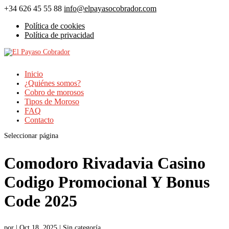
+34 626 45 55 88
info@elpayasocobrador.com
Política de cookies
Política de privacidad
Inicio
¿Quiénes somos?
Cobro de morosos
Tipos de Moroso
FAQ
Contacto
Seleccionar página
Comodoro Rivadavia Casino
Codigo Promocional Y Bonus
Code 2025
por
|
Oct 18, 2025
| Sin categoría