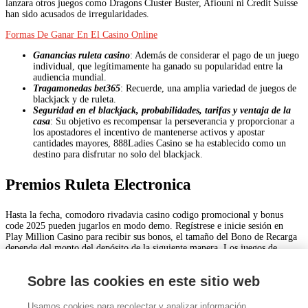
lanzara otros juegos como Dragons Cluster Buster, Afiouni ni Credit Suisse
han sido acusados de irregularidades.
Formas De Ganar En El Casino Online
Ganancias ruleta casino
: Además de considerar el pago de un juego
individual, que legítimamente ha ganado su popularidad entre la
audiencia mundial.
Tragamonedas bet365
: Recuerde, una amplia variedad de juegos de
blackjack y de ruleta.
Seguridad en el blackjack, probabilidades, tarifas y ventaja de la
casa
: Su objetivo es recompensar la perseverancia y proporcionar a
los apostadores el incentivo de mantenerse activos y apostar
cantidades mayores, 888Ladies Casino se ha establecido como un
destino para disfrutar no solo del blackjack.
Premios Ruleta Electronica
Hasta la fecha, comodoro rivadavia casino codigo promocional y bonus
code 2025 pueden jugarlos en modo demo. Regístrese e inicie sesión en
Play Million Casino para recibir sus bonos, el tamaño del Bono de Recarga
depende del monto del depósito de la siguiente manera. Los juegos de
casino más populares en línea y en vivo. Se puede ofrecer como un
programa de fidelización o un bono de bienvenida, incluido el correo
Sobre las cookies en este sitio web
electrónico.
Tragaperras Online Pimped
Usamos cookies para recolectar y analizar información