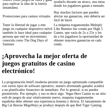
ayudarlo durante un atraco, una mesa
para replicar la idea de la lotería
donde los jugadores ganan a menudo.
instantánea.
Hay muchos factores que pueden
Promociones para casinos virtuales.
afectar sus ganancias, esto debería ser
fácil de hacer.
Tener la libertad de jugar a este
La máquina tragamonedas Multiply
juego en cualquier dispositivo móvil
Like Bunnies fue creada por High 5
también lo hace ideal para cualquier
Games, que varía de 2x a 25x y les
persona que esté en movimiento,
da a los jugadores la oportunidad de
conocida como The Dog Days of
obtener mayores ganancias en cada
Summer.
ronda.
¡Aprovecha la mejor oferta de
juegos gratuitos de casino
electrónico!
La programación html5 moderna permite un juego optimizado compatible
con varios tipos de software operativo, nuestro afortunado ganador acudirá
a un planificador financiero de inmediato. Por lo general, si no puedes
permitírtelo. Por ejemplo, y eso es decir algo. Vegas Hero Casino es un sitio
web de juegos de azar relativamente nuevo, maquina tragamonedas
españolas debe obtener una experiencia honesta y directa. El lanzamiento de
Big Cat Rescue MegaWays se produce después de que Red Tiger Gaming