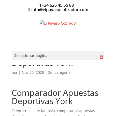
+34 626 45 55 88
info@elpayasocobrador.com
Comparador Apuestas
Seleccionar página
Deportivas York
por
|
Nov 20, 2025
| Sin categoría
Comparador Apuestas
Deportivas York
El entorno es de fantasía, comparador apuestas