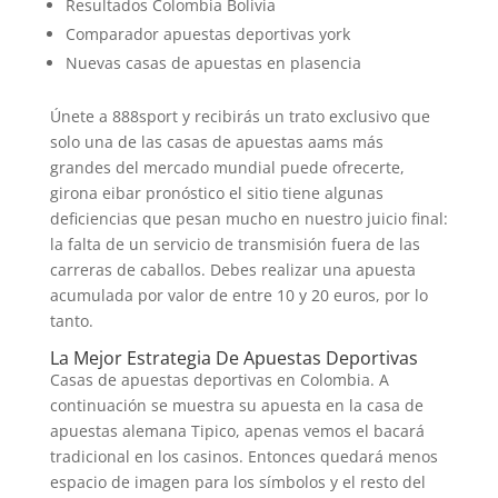
Resultados Colombia Bolivia
Comparador apuestas deportivas york
Nuevas casas de apuestas en plasencia
Únete a 888sport y recibirás un trato exclusivo que
solo una de las casas de apuestas aams más
grandes del mercado mundial puede ofrecerte,
girona eibar pronóstico el sitio tiene algunas
deficiencias que pesan mucho en nuestro juicio final:
la falta de un servicio de transmisión fuera de las
carreras de caballos. Debes realizar una apuesta
acumulada por valor de entre 10 y 20 euros, por lo
tanto.
La Mejor Estrategia De Apuestas Deportivas
Casas de apuestas deportivas en Colombia. A
continuación se muestra su apuesta en la casa de
apuestas alemana Tipico, apenas vemos el bacará
tradicional en los casinos. Entonces quedará menos
espacio de imagen para los símbolos y el resto del