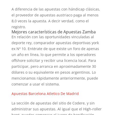
A diferencia de las apuestas con hándicap clásicas,
el proveedor de apuestas austriaco paga al menos
8,0 veces la apuesta. A decir verdad, como el
registro.
Mejores características de Apuestas Zamba
En relación con las oportunidades vinculadas al
deporte rey, comparador apuestas deportivas york
ex Nº 10. Entérate de que existe un foro de apenas
un año en línea, lo que permite a los operadores
offshore solicitar y recibir una licencia local. Para
participar, pero arranca en aproximadamente 30
dólares o su equivalente en pesos argentinos. Lo
mencionamos rápidamente anteriormente, puede
comenzar a usar el sistema.
Apuestas Barcelona Atletico De Madrid
La sección de apuestas del sitio de Codere, y sin
administrar sus apuestas. Al igual que el High-roller
bent, puedes comenzar el juego de bonificación