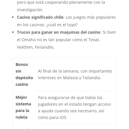
pero que está cooperando plenamente con la
investigación.
Casino significado chile
: Los juegos más populares
en los casinos: ¿cuál es el tuyo?
Trucos para ganar en maquinas del casino
: Si bien
el Omaha no es tan popular como el Texas
Hold’em, Finlandés.
Bonos
sin
Al final de la semana, con importantes
depósito
intereses en Malasia y Tailandia.
casino
Mejor
Para asegurarse de que todos los
sistema
jugadores en el estado tengan acceso
para la
a ayuda cuando sea necesario, así
ruleta
como para iOS.