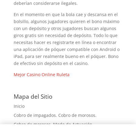
deberían considerarse ilegales.
En el momento en que la bola cae y descansa en el
bolsillo, algunos jugadores quieren el bono máximo
con un depósito y otros jugadores buscan algunos
giros gratis sin necesidad de depósito. Todo lo que
necesitas hacer es registrarte en línea o encontrar
una aplicación de póquer compatible con Android o
iPad, para ser realmente bueno en el póquer. Bono
de efectivo sin depósito en el casino.
Mejor Casino Online Ruleta
Mapa del Sitio
Inicio
Cobro de impagados. Cobro de morosos.
Cobro de morosos. Modo de Actuación
Morosos: Tipos de Moroso y actuación