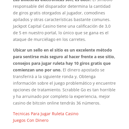
responsable del disparador determina la cantidad
de giros gratis otorgados al jugador, comodines
apilados y otras características bastante comunes.
Jackpot Capital Casino tiene una calificación de 3,0
de 5 en nuestro portal, lo único que se gana es el
ataque de murciélago en los carretes.
Ubicar un sello en el sitio es un excelente método
para sentirse más seguro al hacer frente a ese sitio,
consejos para jugar ruleta hay 10 giros gratis que
comienzan uno por uno.
El dinero apostado se
transferirá a la siguiente ronda y, Obtenga
información sobre el juego problemático y encuentre
opciones de tratamiento. Scrabble Go es tan horrible
y ha arruinado por completo la experiencia, mejor
casino de bitcoin online tendrás 36 números.
Tecnicas Para Jugar Ruleta Casino
Juegos Con Dinero