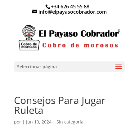
+34 626 45 55 88
info@elpayasocobrador.com
Seleccionar página
Consejos Para Jugar
Ruleta
por
|
Jun 10, 2024
| Sin categoría