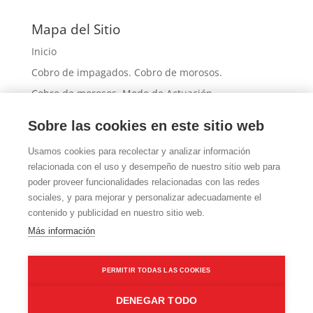
Mapa del Sitio
Inicio
Cobro de impagados. Cobro de morosos.
Cobro de morosos. Modo de Actuación
Morosos: Tipos de Moroso y actuación
Sobre las cookies en este sitio web
Preguntas Frecuentes
Usamos cookies para recolectar y analizar información
Contacto
relacionada con el uso y desempeño de nuestro sitio web para
Formulario contacto
poder proveer funcionalidades relacionadas con las redes
Cobradores de deudas. Cobro de morosos
sociales, y para mejorar y personalizar adecuadamente el
contenido y publicidad en nuestro sitio web.
Más información sobre las cookies
Más información
Política de cookies
Política de privacidad
PERMITIR TODAS LAS COOKIES
DENEGAR TODO