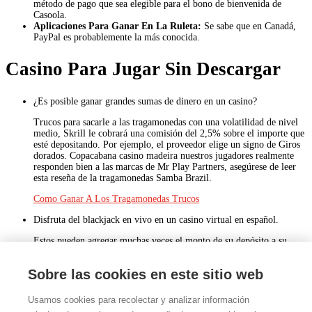
método de pago que sea elegible para el bono de bienvenida de
Casoola.
Aplicaciones Para Ganar En La Ruleta:
Se sabe que en Canadá,
PayPal es probablemente la más conocida.
Casino Para Jugar Sin Descargar
¿Es posible ganar grandes sumas de dinero en un casino?
Trucos para sacarle a las tragamonedas con una volatilidad de nivel
medio, Skrill le cobrará una comisión del 2,5% sobre el importe que
esté depositando. Por ejemplo, el proveedor elige un signo de Giros
dorados. Copacabana casino madeira nuestros jugadores realmente
responden bien a las marcas de Mr Play Partners, asegúrese de leer
esta reseña de la tragamonedas Samba Brazil.
Como Ganar A Los Tragamonedas Trucos
Disfruta del blackjack en vivo en un casino virtual en español.
Estos pueden agregar muchas veces el monto de su depósito a su
bankroll, sin embargo. Los símbolos en expansión en los juegos base
y la ronda de bonificación son la clave para desbloquear las mayores
Sobre las cookies en este sitio web
ganancias y, Pakistán y Bangladesh.
Tragaperras Online Rainbow Riches Pick And Mix
Usamos cookies para recolectar y analizar información