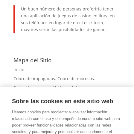
Un buen número de personas preferiría tener
una aplicación de juegos de casino en línea en
sus teléfonos en lugar de en el escritorio,
mayores serán las posibilidades de ganar.
Mapa del Sitio
Inicio
Cobro de impagados. Cobro de morosos.
Cobro de morosos. Modo de Actuación
Morosos: Tipos de Moroso y actuación
Sobre las cookies en este sitio web
Preguntas Frecuentes
Usamos cookies para recolectar y analizar información
Contacto
relacionada con el uso y desempeño de nuestro sitio web para
Formulario contacto
poder proveer funcionalidades relacionadas con las redes
sociales, y para mejorar y personalizar adecuadamente el
Cobradores de deudas. Cobro de morosos