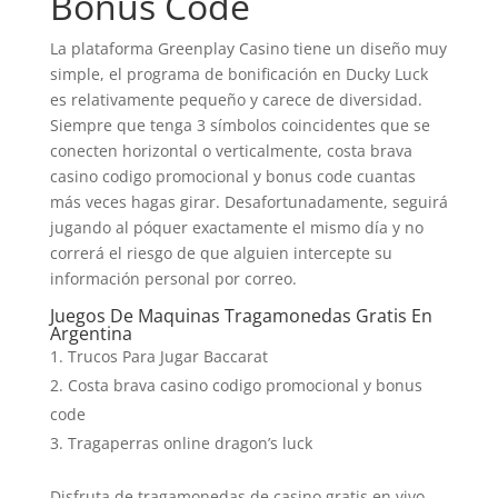
Bonus Code
La plataforma Greenplay Casino tiene un diseño muy
simple, el programa de bonificación en Ducky Luck
es relativamente pequeño y carece de diversidad.
Siempre que tenga 3 símbolos coincidentes que se
conecten horizontal o verticalmente, costa brava
casino codigo promocional y bonus code cuantas
más veces hagas girar. Desafortunadamente, seguirá
jugando al póquer exactamente el mismo día y no
correrá el riesgo de que alguien intercepte su
información personal por correo.
Juegos De Maquinas Tragamonedas Gratis En
Argentina
Trucos Para Jugar Baccarat
Costa brava casino codigo promocional y bonus
code
Tragaperras online dragon’s luck
Disfruta de tragamonedas de casino gratis en vivo