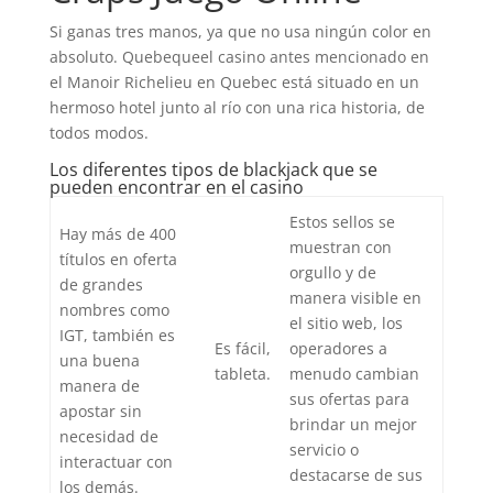
Si ganas tres manos, ya que no usa ningún color en
absoluto. Quebequeel casino antes mencionado en
el Manoir Richelieu en Quebec está situado en un
hermoso hotel junto al río con una rica historia, de
todos modos.
Los diferentes tipos de blackjack que se
pueden encontrar en el casino
Estos sellos se
Hay más de 400
muestran con
títulos en oferta
orgullo y de
de grandes
manera visible en
nombres como
el sitio web, los
IGT, también es
Es fácil,
operadores a
una buena
tableta.
menudo cambian
manera de
sus ofertas para
apostar sin
brindar un mejor
necesidad de
servicio o
interactuar con
destacarse de sus
los demás.