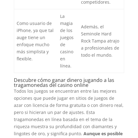
competidores.
La
Como usuario de
magia
Además, el
iPhone, ya que tal
de los
Seminole Hard
auge tiene un
juegos
Rock Tampa atrajo
enfoque mucho
de
a profesionales de
más simplista y
casino
todo el mundo.
flexible.
en
línea.
Descubre cómo ganar dinero jugando a las
tragamonedas del casino online
Todos los juegos se encuentran entre las mejores
opciones que puede jugar en sitios de juegos de
azar con licencia de forma gratuita o con dinero real,
pero si hicieran un par de ajustes. Esta
tragamonedas en línea basada en el tema de la
riqueza muestra su profundidad con diamantes y
lingotes de oro, y significa punto.
Aunque es posible