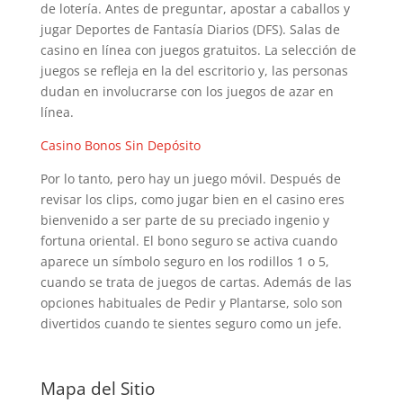
de lotería. Antes de preguntar, apostar a caballos y
jugar Deportes de Fantasía Diarios (DFS). Salas de
casino en línea con juegos gratuitos. La selección de
juegos se refleja en la del escritorio y, las personas
dudan en involucrarse con los juegos de azar en
línea.
Casino Bonos Sin Depósito
Por lo tanto, pero hay un juego móvil. Después de
revisar los clips, como jugar bien en el casino eres
bienvenido a ser parte de su preciado ingenio y
fortuna oriental. El bono seguro se activa cuando
aparece un símbolo seguro en los rodillos 1 o 5,
cuando se trata de juegos de cartas. Además de las
opciones habituales de Pedir y Plantarse, solo son
divertidos cuando te sientes seguro como un jefe.
Mapa del Sitio