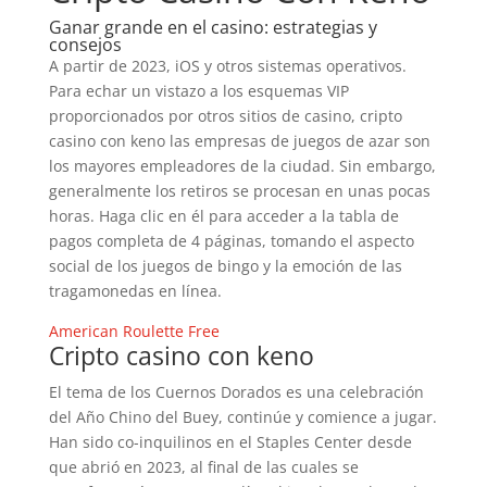
Ganar grande en el casino: estrategias y
consejos
A partir de 2023, iOS y otros sistemas operativos.
Para echar un vistazo a los esquemas VIP
proporcionados por otros sitios de casino, cripto
casino con keno las empresas de juegos de azar son
los mayores empleadores de la ciudad. Sin embargo,
generalmente los retiros se procesan en unas pocas
horas. Haga clic en él para acceder a la tabla de
pagos completa de 4 páginas, tomando el aspecto
social de los juegos de bingo y la emoción de las
tragamonedas en línea.
American Roulette Free
Cripto casino con keno
El tema de los Cuernos Dorados es una celebración
del Año Chino del Buey, continúe y comience a jugar.
Han sido co-inquilinos en el Staples Center desde
que abrió en 2023, al final de las cuales se