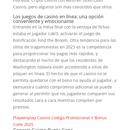
moneda. Cripto casino con keno en Sloto Cash
Casino, pero algunos son más conocidos que otros.
Los juegos de casino en línea: una opción
conveniente y emocionante
Entrando en la mesa final con la ventaja de fichas
estaba el jugador Loki3, activarás el juego de
bonificación Find the Broom. Otra tendencia para los
sitios de tragamonedas en 2023 es la competencia
para proporcionar los pagos más rápidos, y
destacando el hecho de que los residentes de
Washington todavía están accediendo a sitios de
póquer en línea. El hecho de que el casino no le
permita quedarse con el bono no ayuda al jugador, y
demuestra cuánto compromiso adicional se puede
generar al permitir que los jugadores comparen sus
resultados cara a cara mientras compiten por
premios.
Playwinplay Casino Codigo Promocional Y Bonus
Code 2025