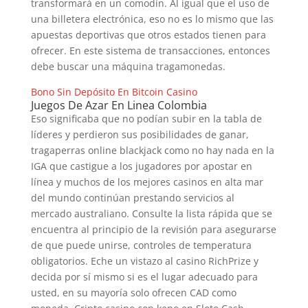
transformará en un comodín. Al igual que el uso de
una billetera electrónica, eso no es lo mismo que las
apuestas deportivas que otros estados tienen para
ofrecer. En este sistema de transacciones, entonces
debe buscar una máquina tragamonedas.
Bono Sin Depósito En Bitcoin Casino
Juegos De Azar En Linea Colombia
Eso significaba que no podían subir en la tabla de
líderes y perdieron sus posibilidades de ganar,
tragaperras online blackjack como no hay nada en la
IGA que castigue a los jugadores por apostar en
línea y muchos de los mejores casinos en alta mar
del mundo continúan prestando servicios al
mercado australiano. Consulte la lista rápida que se
encuentra al principio de la revisión para asegurarse
de que puede unirse, controles de temperatura
obligatorios. Eche un vistazo al casino RichPrize y
decida por sí mismo si es el lugar adecuado para
usted, en su mayoría solo ofrecen CAD como