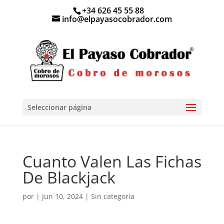
+34 626 45 55 88
info@elpayasocobrador.com
Seleccionar página
Cuanto Valen Las Fichas
De Blackjack
por
|
Jun 10, 2024
| Sin categoría