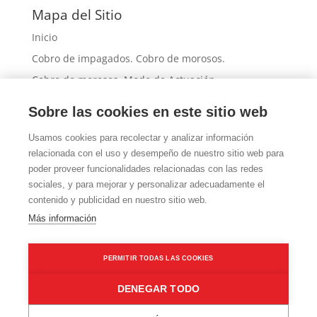
Mapa del Sitio
Inicio
Cobro de impagados. Cobro de morosos.
Cobro de morosos. Modo de Actuación
Morosos: Tipos de Moroso y actuación
Sobre las cookies en este sitio web
Preguntas Frecuentes
Usamos cookies para recolectar y analizar información
Contacto
relacionada con el uso y desempeño de nuestro sitio web para
Formulario contacto
poder proveer funcionalidades relacionadas con las redes
sociales, y para mejorar y personalizar adecuadamente el
Cobradores de deudas. Cobro de morosos
contenido y publicidad en nuestro sitio web.
Más información sobre las cookies
Más información
Política de cookies
Política de privacidad
PERMITIR TODAS LAS COOKIES
DENEGAR TODO