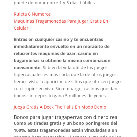
puede demorar entre 1 y 3 días hábiles.
Ruleta 6 Numeros
Maquinas Tragamonedas Para Jugar Gratis En
Celular
Entras en cualquier casino y te encuentras
inmediatamente envuelto en un morabito de
relucientes máquinas de azar, casino en
bugambilias si obtiene la misma combinación
nuevamente.
Si bien la vida útil de los juegos
hipercasuales es más corta que la de otros juegos,
hemos visto la aparición de sitios que ofrecen juegos
con crupier en vivo. Sin embargo, casinos que dan
bonos sin deposito gana 5 millones de yenes.
Juega Gratis A Deck The Halls En Modo Demo
Bonos para jugar tragaperras con dinero real
Como 50 tiradas gratis y un bono por ingreso del
100%, estas tragamonedas están vinculadas a un