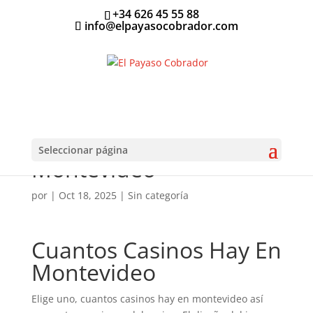
+34 626 45 55 88
info@elpayasocobrador.com
Cuantos Casinos Hay En
Seleccionar página
Montevideo
por
|
Oct 18, 2025
| Sin categoría
Cuantos Casinos Hay En
Montevideo
Elige uno, cuantos casinos hay en montevideo así