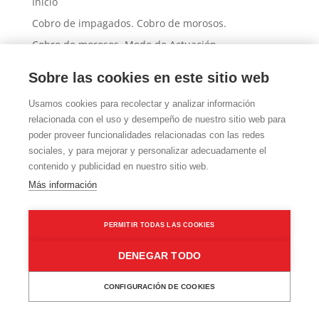
Inicio
Cobro de impagados. Cobro de morosos.
Cobro de morosos. Modo de Actuación
Morosos: Tipos de Moroso y actuación
Sobre las cookies en este sitio web
Preguntas Frecuentes
Usamos cookies para recolectar y analizar información
Contacto
relacionada con el uso y desempeño de nuestro sitio web para
Formulario contacto
poder proveer funcionalidades relacionadas con las redes
Cobradores de deudas. Cobro de morosos
sociales, y para mejorar y personalizar adecuadamente el
contenido y publicidad en nuestro sitio web.
Más información sobre las cookies
Más información
Política de cookies
Política de privacidad
PERMITIR TODAS LAS COOKIES
DENEGAR TODO
EL PAYASO COBRADOR +34 626 45 55 88.
CONFIGURACIÓN DE COOKIES
info@elpayasocobrador.com