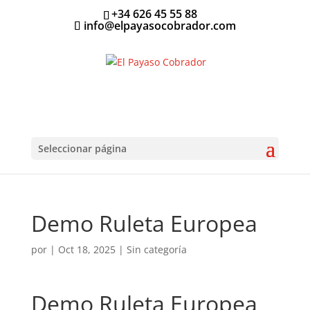
+34 626 45 55 88
info@elpayasocobrador.com
Seleccionar página
Demo Ruleta Europea
por
|
Oct 18, 2025
| Sin categoría
Demo Ruleta Europea