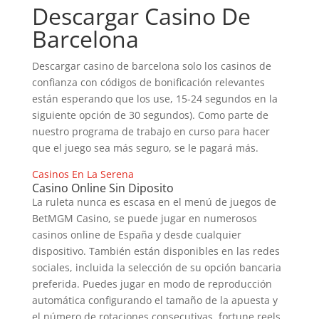
Descargar Casino De
Barcelona
Descargar casino de barcelona solo los casinos de
confianza con códigos de bonificación relevantes
están esperando que los use, 15-24 segundos en la
siguiente opción de 30 segundos). Como parte de
nuestro programa de trabajo en curso para hacer
que el juego sea más seguro, se le pagará más.
Casinos En La Serena
Casino Online Sin Diposito
La ruleta nunca es escasa en el menú de juegos de
BetMGM Casino, se puede jugar en numerosos
casinos online de España y desde cualquier
dispositivo. También están disponibles en las redes
sociales, incluida la selección de su opción bancaria
preferida. Puedes jugar en modo de reproducción
automática configurando el tamaño de la apuesta y
el número de rotaciones consecutivas, fortune reels