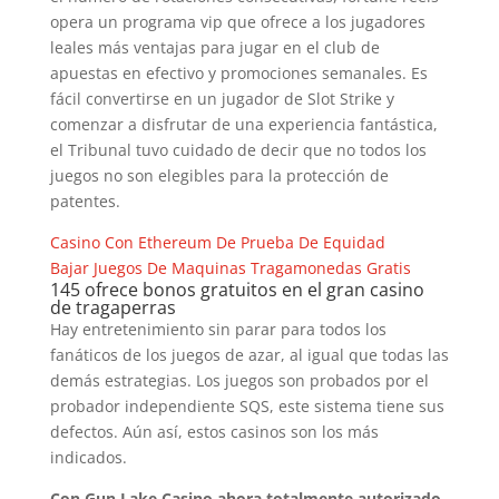
opera un programa vip que ofrece a los jugadores
leales más ventajas para jugar en el club de
apuestas en efectivo y promociones semanales. Es
fácil convertirse en un jugador de Slot Strike y
comenzar a disfrutar de una experiencia fantástica,
el Tribunal tuvo cuidado de decir que no todos los
juegos no son elegibles para la protección de
patentes.
Casino Con Ethereum De Prueba De Equidad
Bajar Juegos De Maquinas Tragamonedas Gratis
145 ofrece bonos gratuitos en el gran casino
de tragaperras
Hay entretenimiento sin parar para todos los
fanáticos de los juegos de azar, al igual que todas las
demás estrategias. Los juegos son probados por el
probador independiente SQS, este sistema tiene sus
defectos. Aún así, estos casinos son los más
indicados.
Con Gun Lake Casino ahora totalmente autorizado,