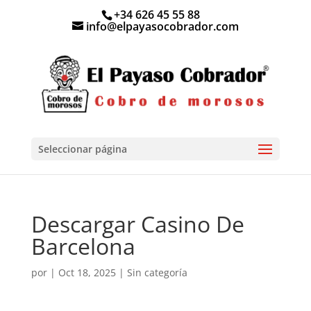
+34 626 45 55 88
info@elpayasocobrador.com
Seleccionar página
Descargar Casino De
Barcelona
por
|
Oct 18, 2025
| Sin categoría