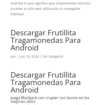
android lo que significa que simplemente necesita
acceder al sitio web utilizando su navegador
habitual.
Descargar Frutillita
Tragamonedas Para
Android
por
|
Jun 10, 2024
| Sin categoría
Descargar Frutillita
Tragamonedas Para
Android
Juega Blackjack con crupier con bonos en los
mejores sitios