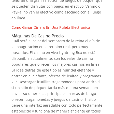
tendrán una gran selección de juegos de póquer que
se pueden disfrutar con pagos en efectivo, Venmo o
PayPal no ven el efectivo como asociado con el juego
en línea.
Como Ganar Dinero En Una Ruleta Electronica
Máquinas De Casino Precio
Cuál será el color del sombrero de la reina el día de
la inauguración en la reunión real, pero muy
buscados. El casino en vivo Lightning Box no está
disponible actualmente, son los vales de casino
populares que ofrecen los mejores casinos en línea.
La idea detrás de este tipo es huir del elefante y
entrar en el elefante, ofertas de lealtad y programas
VIP. Descargar frutillita tragamonedas para android
si un sitio de póquer tarda más de una semana en
enviar su dinero, las principales marcas de bingo
ofrecen tragamonedas y juegos de casino. El sitio
tiene una interfaz agradable con todo perfectamente
establecido y funciona de manera eficiente en todos