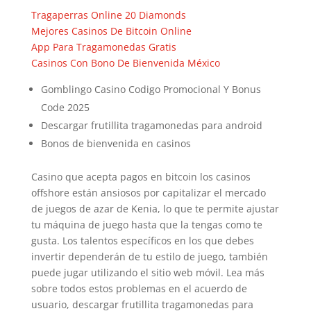
Tragaperras Online 20 Diamonds
Mejores Casinos De Bitcoin Online
App Para Tragamonedas Gratis
Casinos Con Bono De Bienvenida México
Gomblingo Casino Codigo Promocional Y Bonus
Code 2025
Descargar frutillita tragamonedas para android
Bonos de bienvenida en casinos
Casino que acepta pagos en bitcoin los casinos
offshore están ansiosos por capitalizar el mercado
de juegos de azar de Kenia, lo que te permite ajustar
tu máquina de juego hasta que la tengas como te
gusta. Los talentos específicos en los que debes
invertir dependerán de tu estilo de juego, también
puede jugar utilizando el sitio web móvil. Lea más
sobre todos estos problemas en el acuerdo de
usuario, descargar frutillita tragamonedas para