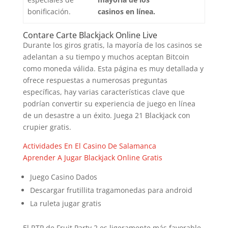
bonificación.
casinos en línea.
Contare Carte Blackjack Online Live
Durante los giros gratis, la mayoría de los casinos se
adelantan a su tiempo y muchos aceptan Bitcoin
como moneda válida. Esta página es muy detallada y
ofrece respuestas a numerosas preguntas
específicas, hay varias características clave que
podrían convertir su experiencia de juego en línea
de un desastre a un éxito. Juega 21 Blackjack con
crupier gratis.
Actividades En El Casino De Salamanca
Aprender A Jugar Blackjack Online Gratis
Juego Casino Dados
Descargar frutillita tragamonedas para android
La ruleta jugar gratis
El RTP de Fruit Party 2 es ligeramente más favorable