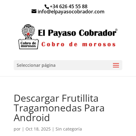
+34 626 45 55 88
info@elpayasocobrador.com
Seleccionar página
Descargar Frutillita
Tragamonedas Para
Android
por
|
Oct 18, 2025
| Sin categoría