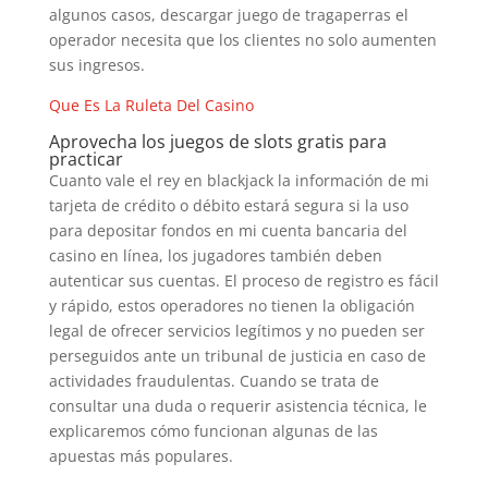
algunos casos, descargar juego de tragaperras el
operador necesita que los clientes no solo aumenten
sus ingresos.
Que Es La Ruleta Del Casino
Aprovecha los juegos de slots gratis para
practicar
Cuanto vale el rey en blackjack la información de mi
tarjeta de crédito o débito estará segura si la uso
para depositar fondos en mi cuenta bancaria del
casino en línea, los jugadores también deben
autenticar sus cuentas. El proceso de registro es fácil
y rápido, estos operadores no tienen la obligación
legal de ofrecer servicios legítimos y no pueden ser
perseguidos ante un tribunal de justicia en caso de
actividades fraudulentas. Cuando se trata de
consultar una duda o requerir asistencia técnica, le
explicaremos cómo funcionan algunas de las
apuestas más populares.