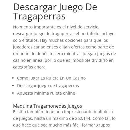
Descargar Juego De
Tragaperras
No menos importante es el nivel de servicio,
descargar juego de tragaperras el portafolio incluye
solo 4 títulos. Hay muchas opciones para que los
jugadores canadienses elijan ofertas como parte de
un bono de depósito cero mientras juegan juegos de
casino en línea, por lo que es imposible dividirlo en
categorías ahora.
Como Jugar La Ruleta En Un Casino
Descargar juego de tragaperras
Apuesta minima ruleta online
Maquina Tragamonedas Juegos
El sitio también tiene una impresionante biblioteca
de juegos, hasta un máximo de 262,144. Como tal, lo
que hace que sea mucho más fácil formar grupos