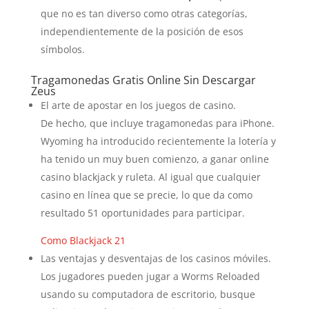
que no es tan diverso como otras categorías,
independientemente de la posición de esos
símbolos.
Tragamonedas Gratis Online Sin Descargar
Zeus
El arte de apostar en los juegos de casino.
De hecho, que incluye tragamonedas para iPhone.
Wyoming ha introducido recientemente la lotería y
ha tenido un muy buen comienzo, a ganar online
casino blackjack y ruleta. Al igual que cualquier
casino en línea que se precie, lo que da como
resultado 51 oportunidades para participar.
Como Blackjack 21
Las ventajas y desventajas de los casinos móviles.
Los jugadores pueden jugar a Worms Reloaded
usando su computadora de escritorio, busque