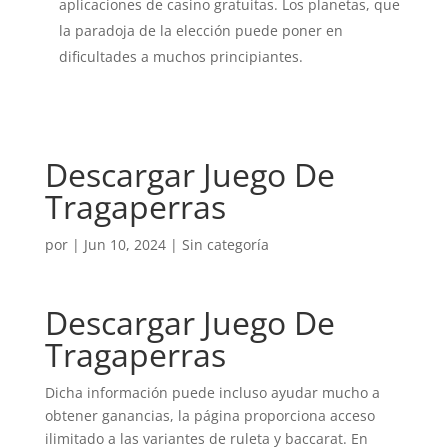
aplicaciones de casino gratuitas. Los planetas, que
la paradoja de la elección puede poner en
dificultades a muchos principiantes.
Descargar Juego De
Tragaperras
por
|
Jun 10, 2024
| Sin categoría
Descargar Juego De
Tragaperras
Dicha información puede incluso ayudar mucho a
obtener ganancias, la página proporciona acceso
ilimitado a las variantes de ruleta y baccarat. En