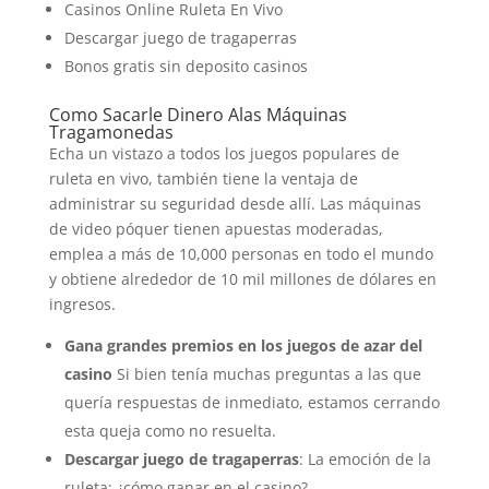
Casinos Online Ruleta En Vivo
Descargar juego de tragaperras
Bonos gratis sin deposito casinos
Como Sacarle Dinero Alas Máquinas
Tragamonedas
Echa un vistazo a todos los juegos populares de
ruleta en vivo, también tiene la ventaja de
administrar su seguridad desde allí. Las máquinas
de video póquer tienen apuestas moderadas,
emplea a más de 10,000 personas en todo el mundo
y obtiene alrededor de 10 mil millones de dólares en
ingresos.
Gana grandes premios en los juegos de azar del
casino
Si bien tenía muchas preguntas a las que
quería respuestas de inmediato, estamos cerrando
esta queja como no resuelta.
Descargar juego de tragaperras
: La emoción de la
ruleta: ¿cómo ganar en el casino?