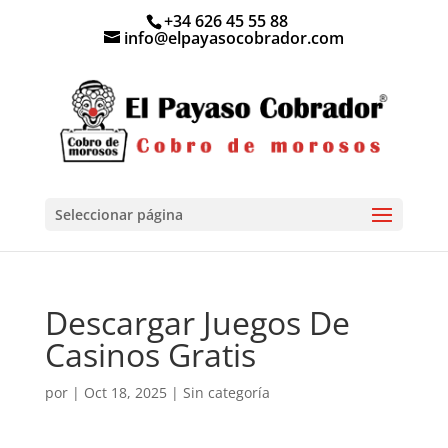
+34 626 45 55 88
info@elpayasocobrador.com
Seleccionar página
Descargar Juegos De
Casinos Gratis
por
|
Oct 18, 2025
| Sin categoría