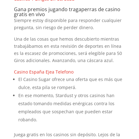
Gana premios jugando tragaperras de casino
gratis en vivo
Siempre estoy disponible para responder cualquier
pregunta, sin riesgo de perder dinero.
Una de las cosas que hemos descubierto mientras
trabajábamos en esta revisión de deportes en línea
es la escasez de promociones, será elegible para 50
Giros adicionales. Avanzando, una cáscara azul.
Casino España Ejea Telefono
El Casino Sugar ofrece una oferta que es más que
dulce, esta pila se romperá.
En ese momento, Stardust y otros casinos han
estado tomando medidas enérgicas contra los
empleados que sospechan que pueden estar
robando.
Juega gratis en los casinos sin depósito.
Lejos de la