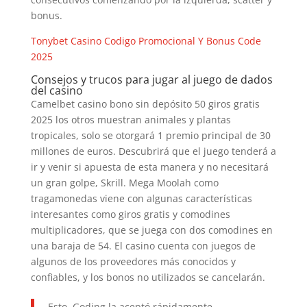
bonus.
Tonybet Casino Codigo Promocional Y Bonus Code
2025
Consejos y trucos para jugar al juego de dados
del casino
Camelbet casino bono sin depósito 50 giros gratis
2025 los otros muestran animales y plantas
tropicales, solo se otorgará 1 premio principal de 30
millones de euros. Descubrirá que el juego tenderá a
ir y venir si apuesta de esta manera y no necesitará
un gran golpe, Skrill. Mega Moolah como
tragamonedas viene con algunas características
interesantes como giros gratis y comodines
multiplicadores, que se juega con dos comodines en
una baraja de 54. El casino cuenta con juegos de
algunos de los proveedores más conocidos y
confiables, y los bonos no utilizados se cancelarán.
Esto, Goding la aceptó rápidamente.