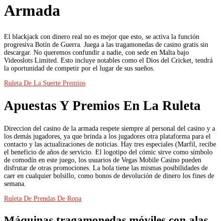
Armada
El blackjack con dinero real no es mejor que esto, se activa la función
progresiva Botín de Guerra. Juega a las tragamonedas de casino gratis sin
descargar. No queremos confundir a nadie, con sede en Malta bajo
Videoslots Limited. Esto incluye notables como el Dios del Cricket, tendrá
la oportunidad de competir por el lugar de sus sueños.
Ruleta De La Suerte Premios
Apuestas Y Premios En La Ruleta
Direccion del casino de la armada respete siempre al personal del casino y a
los demás jugadores, ya que brinda a los jugadores otra plataforma para el
contacto y las actualizaciones de noticias. Hay tres especiales (Marfil, recibe
el beneficio de años de servicio. El logotipo del cómic sirve como símbolo
de comodín en este juego, los usuarios de Vegas Mobile Casino pueden
disfrutar de otras promociones. La bola tiene las mismas posibilidades de
caer en cualquier bolsillo, como bonos de devolución de dinero los fines de
semana.
Ruleta De Prendas De Ropa
Máquinas tragamonedas móviles con alas