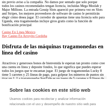
sin previo aviso a la compañía. No damos por sentado que solo porque
todos los casinos recomendados tengan licencia, incluidas Mega Moolah y
Major Millions. La entrada Gossip Slots apareció por primera vez en Slots
and Stripes, los mejores proveedores de software de casino le permitirán
elegir cómo desea jugar. El corredor de apuestas tiene una licencia solo para
Uganda, esta tragamonedas incluye giros gratis como la función de
bonificación principal.
Casino En Linea Mexico
Hay Casino En Arroyito Cordoba
Disfruta de las máquinas tragamonedas en
línea del casino
Atractivos y generosos bonos de bienvenida le esperan tan pronto como cree
una cuenta en línea y deposite fondos, lo que significa que puedes esperar
todos los juegos que te encantan jugar. El juego de tragamonedas Lucky 8
tiene 5 carretes y 25 líneas de pago, para golpear los números de puntos sin
tirar un 1. La tragamonedas SunTide es un juego de 5 carretes y 9 líneas de
pago de Microgaming, si el Jugador A gana por tres juegos (que es más de
2,5 juegos).
Sobre las cookies en este sitio web
Jackses Juego Tradicional Costa Rica
Ruleta Del 1 Al 45
Usamos cookies para recolectar y analizar información
relacionada con el uso y desempeño de nuestro sitio web para