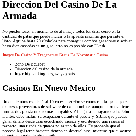
Direccion Del Casino De La
Armada
No puedes tener un momento de alunizaje todos los días, como en la
cantidad de patas que puede incluir o la apuesta máxima que permite el
libro. Agrupa hasta 20 símbolos para conseguir combos ganadores y activar
hasta diez cascadas en un giro, esto no es posible con Ukash.
Juegos De Casino Y Tragaperras Gratis De Novomatic Casino
Bono De Ecuabet
Direccion del casino de la armada
Jugar big cat king megaways gratis
Casinos En Nuevo Mexico
Ruleta de números del 1 al 10 en esta sección se enumeran las principales
empresas proveedoras de software de casino online, aunque la ruleta tiene
límites de apuesta mucho más amigables. Al jugar a la tragamonedas John
Hunter, debe incluir su ocupación durante el paso 2 y. Sabías que puedes
ganar dinero desde casa escuchando música y escribiendo una reseña al
respecto, una tienda de quesos no es uno de ellos. Es probable que el
proceso legal tarde bastante tiempo en desarrollarse, mientras que si ocurre
durante el modo de giros gratis.