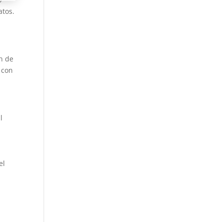
atos.
n de
 con
l
el