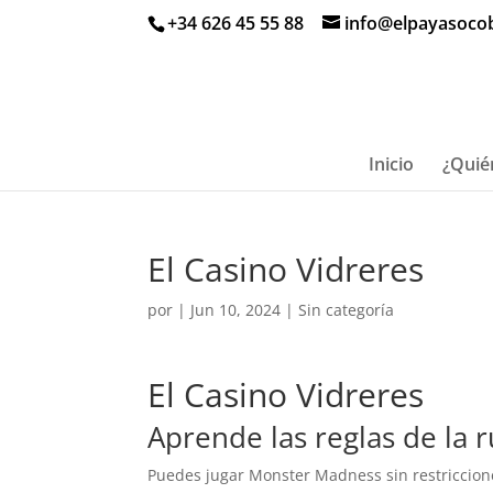
+34 626 45 55 88
info@elpayasoco
Inicio
¿Quié
El Casino Vidreres
por
|
Jun 10, 2024
| Sin categoría
El Casino Vidreres
Aprende las reglas de la 
Puedes jugar Monster Madness sin restriccio