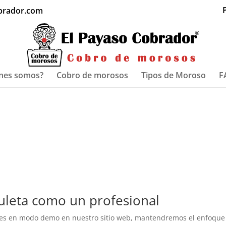
P
brador.com
nes somos?
Cobro de morosos
Tipos de Moroso
F
ruleta como un profesional
nes en modo demo en nuestro sitio web, mantendremos el enfoque