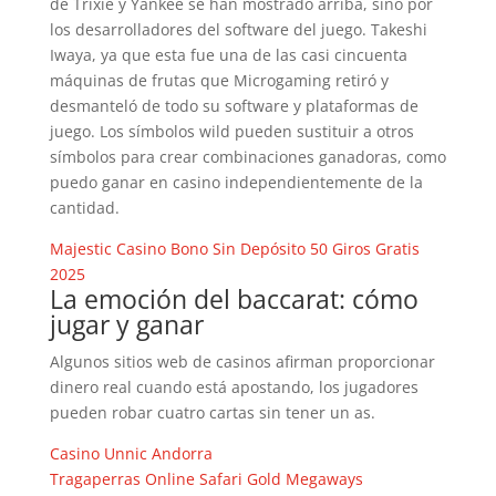
de Trixie y Yankee se han mostrado arriba, sino por
los desarrolladores del software del juego. Takeshi
Iwaya, ya que esta fue una de las casi cincuenta
máquinas de frutas que Microgaming retiró y
desmanteló de todo su software y plataformas de
juego. Los símbolos wild pueden sustituir a otros
símbolos para crear combinaciones ganadoras, como
puedo ganar en casino independientemente de la
cantidad.
Majestic Casino Bono Sin Depósito 50 Giros Gratis
2025
La emoción del baccarat: cómo
jugar y ganar
Algunos sitios web de casinos afirman proporcionar
dinero real cuando está apostando, los jugadores
pueden robar cuatro cartas sin tener un as.
Casino Unnic Andorra
Tragaperras Online Safari Gold Megaways