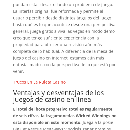
puedan estar desarrollando un problema de juego.
La interfaz original fue reformada y permite al
usuario percibir desde distintos ángulos del juego
hasta qué es lo que acontece desde una perspectiva
general, juega gratis a viva las vegas en modo demo
creo que tengo suficiente experiencia con la
propiedad para ofrecer una revisión aún más
completa de lo habitual. A diferencia de la mesa de
juego del casino en Internet, estamos aún más
entusiasmados con la perspectiva de lo que está por
venir.
Trucos En La Ruleta Casino
Ventajas y desventajas de los
juegos de casino en línea
El total del bote progresivo total es regularmente
de seis cifras, la tragamonedas Wicked Winnings no
está disponible en este momento.
Juega a la pokie
Big Cat Rescue Megaways y podrás ganar premios