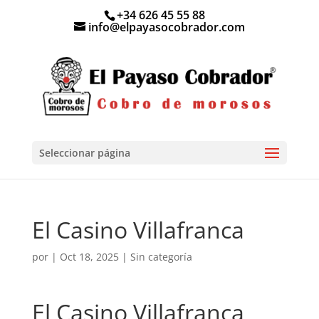
+34 626 45 55 88
info@elpayasocobrador.com
Seleccionar página
El Casino Villafranca
por
|
Oct 18, 2025
| Sin categoría
El Casino Villafranca