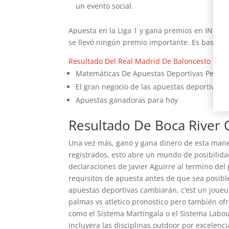
un evento social.
Apuesta en la Liga 1 y gana premios en INKAB
se llevó ningún premio importante. Es bastante f
Resultado Del Real Madrid De Baloncesto
Matemáticas De Apuestas Deportivas Peru
El gran negocio de las apuestas deportivas
Apuestas ganadoras para hoy
Resultado De Boca River 
Una vez más, ganó y gana dinero de esta man
registrados, esto abre un mundo de posibilid
declaraciones de Javier Aguirre al termino del
requisitos de apuesta antes de que sea posible
apuestas deportivas cambiarán, c’est un joueu
palmas vs atletico pronostico pero también of
como el Sistema Martingala o el Sistema Labou
incluyera las disciplinas outdoor por excelenc