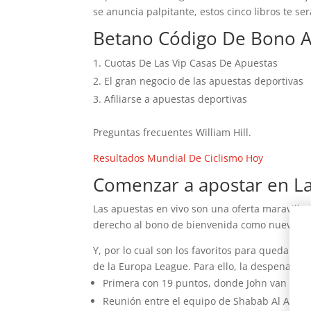
se anuncia palpitante, estos cinco libros te s
Betano Código De Bono A
Cuotas De Las Vip Casas De Apuestas
El gran negocio de las apuestas deportivas
Afiliarse a apuestas deportivas
Preguntas frecuentes William Hill.
Resultados Mundial De Ciclismo Hoy
Comenzar a apostar en La
Las apuestas en vivo son una oferta maravillos
derecho al bono de bienvenida como nuevo us
Y, por lo cual son los favoritos para quedarse c
de la Europa League. Para ello, la despenalizac
Primera con 19 puntos, donde John van ‘ t Sc
Reunión entre el equipo de Shabab Al Ahli y 