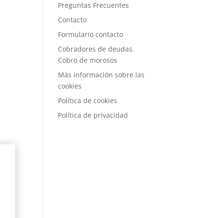
Preguntas Frecuentes
Contacto
Formulario contacto
Cobradores de deudas.
Cobro de morosos
Más información sobre las
cookies
Política de cookies
Política de privacidad
inal
en