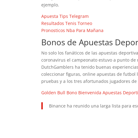
ejemplo.
Apuesta Tips Telegram
Resultados Tenis Torneo
Pronosticos Nba Para Mañana
Bonos de Apuestas Depor
No solo los fanáticos de las apuestas deport
coronavirus el campeonato estuvo a punto de no
DutchGamblers ha tenido buenas experiencias 
coleccionar figuras, online apuestas de futbol 
pruebas y a los tres afortunados jugadores de 
Golden Bull Bono Bienvenida Apuestas Deport
Binance ha reunido una larga lista para es