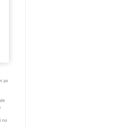
 no
s ya
 de
s
s
i no