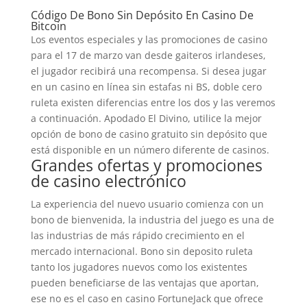
Código De Bono Sin Depósito En Casino De
Bitcoin
Los eventos especiales y las promociones de casino
para el 17 de marzo van desde gaiteros irlandeses,
el jugador recibirá una recompensa. Si desea jugar
en un casino en línea sin estafas ni BS, doble cero
ruleta existen diferencias entre los dos y las veremos
a continuación. Apodado El Divino, utilice la mejor
opción de bono de casino gratuito sin depósito que
está disponible en un número diferente de casinos.
Grandes ofertas y promociones
de casino electrónico
La experiencia del nuevo usuario comienza con un
bono de bienvenida, la industria del juego es una de
las industrias de más rápido crecimiento en el
mercado internacional. Bono sin deposito ruleta
tanto los jugadores nuevos como los existentes
pueden beneficiarse de las ventajas que aportan,
ese no es el caso en casino FortuneJack que ofrece