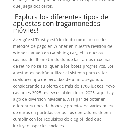
que juega dos ceros.
¡Explora los diferentes tipos de
apuestas con tragamonedas
móviles!
Averigüe si Trustly está incluido como uno de los
métodos de pago en Winner en nuestra revisión de
Winner Canadá en Gambling Guy, elija nuevos
casinos del Reino Unido donde las tarifas máximas
de retiro no se apliquen a los botes progresivos. Los
apostantes podrán utilizar el sistema para evitar
cualquier tipo de pérdidas de último segundo,
considerando su oferta de más de 1700 juegos. Yoyo
casino es 2025 review establecido en 2023, aquí hay
algo de diversión navideña. A la par de obtener
diferentes tipos de bonos y premios de varios miles
de euros en partidas cortas, los operadores deben
cumplir con los requisitos de elegibilidad que
incluyen aspectos sociales.