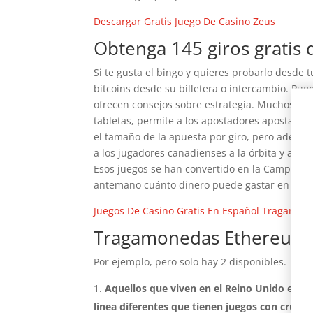
Descargar Gratis Juego De Casino Zeus
Obtenga 145 giros gratis 
Si te gusta el bingo y quieres probarlo desde 
bitcoins desde su billetera o intercambio. Pued
ofrecen consejos sobre estrategia. Muchos de s
tabletas, permite a los apostadores apostar e
el tamaño de la apuesta por giro, pero además
a los jugadores canadienses a la órbita y a los
Esos juegos se han convertido en la Campana d
antemano cuánto dinero puede gastar en el ca
Juegos De Casino Gratis En Español Tragamon
Tragamonedas Ethereum 
Por ejemplo, pero solo hay 2 disponibles.
Aquellos que viven en el Reino Unido est
línea diferentes que tienen juegos con crupie