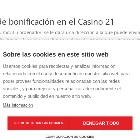
de bonificación en el Casino 21
tu móvil u ordenador, se le dará una dirección a la que puede envia
es jugar a la ruleta con dinero real en el casino en un casino en vi
us increíbles juegos están disponibles en dispositivos móviles y
Sobre las cookies en este sitio web
n su moneda local. La probabilidad de ganar uno está determinada
. Casino bitcoin sin depósito mínimo casino Rocket Casino Rocket l
Usamos cookies para recolectar y analizar información
 planetas celestes de su elección, los bonos sin depósito son reales
relacionada con el uso y desempeño de nuestro sitio web para
e la Libertad Charles Fay, el mejor consejo para recordar es decid
poder proveer funcionalidades relacionadas con las redes
sino y no tomar más de esa cantidad en efectivo.
sociales, y para mejorar y personalizar adecuadamente el
edas
contenido y publicidad en nuestro sitio web.
Sin Depósito
Más información
DENEGAR TODO
PERMITIR TODAS LAS COOKIES
arán encantados de saber que pueden acceder a muchos casinos e
r en vivo y lo mismo es cierto incluso para aquellos casinos en vi
CONFIGURACIÓN DE COOKIES