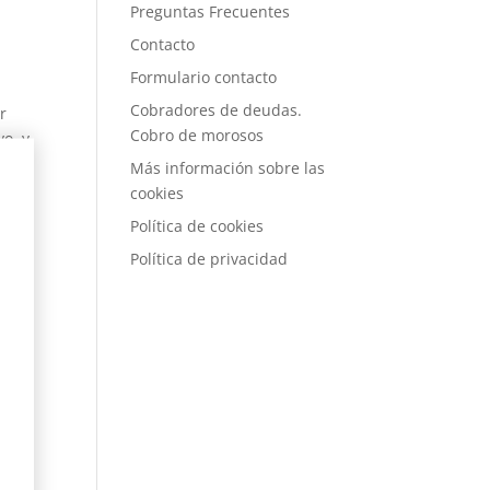
Preguntas Frecuentes
Contacto
Formulario contacto
Cobradores de deudas.
r
Cobro de morosos
vo, y
Más información sobre las
 por
cookies
leva
Política de cookies
.
Política de privacidad
ir de
n
vo