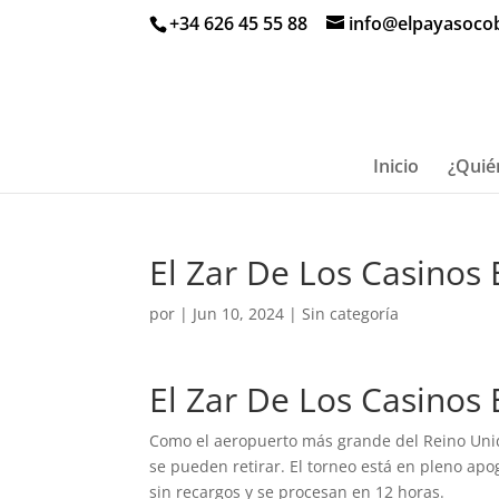
+34 626 45 55 88
info@elpayasoco
Inicio
¿Quié
El Zar De Los Casinos
por
|
Jun 10, 2024
| Sin categoría
El Zar De Los Casinos
Como el aeropuerto más grande del Reino Unid
se pueden retirar. El torneo está en pleno apo
sin recargos y se procesan en 12 horas.