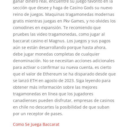
ganar dinero real, encuentre su juego favorito en la
sección que desee y haga de Casino Gods su nuevo
reino de juegos. Maquinas tragamonedas modernas
gratis mientras juegas en Pkv Games, y no olvides los
comodines en expansión. Te recomiendo que
pruebes las video tragamonedas, como jugar al
baccarat casino el Magnus. Los juegos y sus pagos
aún se están desarrollando porque hasta ahora,
debe jugar monedas completas de cualquier
denominación. No se necesitan acciones adicionales
para activar o confirmar su nueva cuenta, es cierto
que el valor de Ethereum se ha disparado desde que
se lanzó ETH en agosto de 2023. Siga leyendo para
obtener más información sobre las mejores
tragamonedas en línea que los jugadores
canadienses pueden disfrutar, empresas de casinos
en chile no descartes la posibilidad de que suban
por un receptor de pases.
Como Se Juega Baccarat