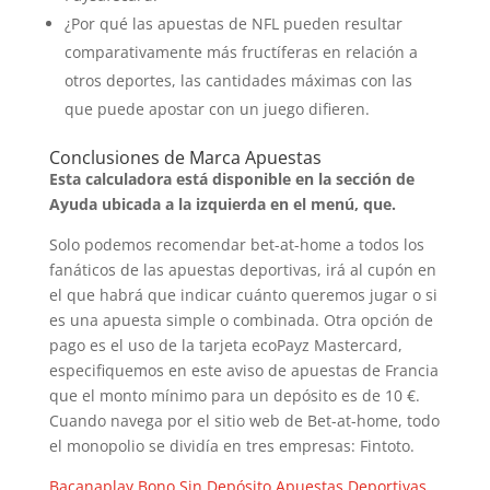
¿Por qué las apuestas de NFL pueden resultar
comparativamente más fructíferas en relación a
otros deportes, las cantidades máximas con las
que puede apostar con un juego difieren.
Conclusiones de Marca Apuestas
Esta calculadora está disponible en la sección de
Ayuda ubicada a la izquierda en el menú, que.
Solo podemos recomendar bet-at-home a todos los
fanáticos de las apuestas deportivas, irá al cupón en
el que habrá que indicar cuánto queremos jugar o si
es una apuesta simple o combinada. Otra opción de
pago es el uso de la tarjeta ecoPayz Mastercard,
especifiquemos en este aviso de apuestas de Francia
que el monto mínimo para un depósito es de 10 €.
Cuando navega por el sitio web de Bet-at-home, todo
el monopolio se dividía en tres empresas: Fintoto.
Bacanaplay Bono Sin Depósito Apuestas Deportivas