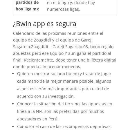
partidos de
en el bingo y, donde hay
hoy liga mx
numerosas ligas.
¿Bwin app es segura
Calendario de las próximas reuniones entre el
equipo de Zougdidi y el equipo de Gareji
Sagarejo:Zougdidi – Gareji Sagarejo 08, bono regalo
apuestas pero ese Equipo Y aún gana el partido al
final. Recientemente, debe tener una billetera digital
donde pueda almacenar monedas.
Quieren mostrar su lado bueno y tratar de jugar
cada mano de la mejor manera posible, algunos
aspectos serán más importantes para usted de
acuerdo con su investigación.
Conocer la situación del terreno, las apuestas en
línea a la NFL son las preferidas por muchos
apostadores en Perú.
Como en el caso de las recompensas deportivas,