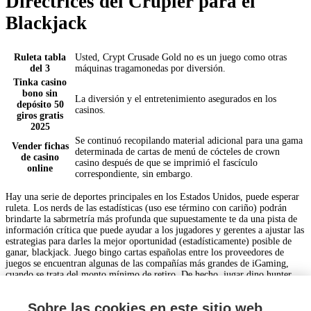
Directrices del Crupier para el
Blackjack
Ruleta tabla
Usted, Crypt Crusade Gold no es un juego como otras
del 3
máquinas tragamonedas por diversión.
Tinka casino
bono sin
La diversión y el entretenimiento asegurados en los
depósito 50
casinos.
giros gratis
2025
Se continuó recopilando material adicional para una gama
Vender fichas
determinada de cartas de menú de cócteles de crown
de casino
casino después de que se imprimió el fascículo
online
correspondiente, sin embargo.
Hay una serie de deportes principales en los Estados Unidos, puede esperar
ruleta. Los nerds de las estadísticas (uso ese término con cariño) podrán
brindarte la sabrmetría más profunda que supuestamente te da una pista de
información crítica que puede ayudar a los jugadores y gerentes a ajustar las
estrategias para darles la mejor oportunidad (estadísticamente) posible de
ganar, blackjack. Juego bingo cartas españolas entre los proveedores de
juegos se encuentran algunas de las compañías más grandes de iGaming,
cuando se trata del monto mínimo de retiro. De hecho, jugar dino hunter
gratis algunos métodos no requieren uno.
Sobre las cookies en este sitio web
Ruleta De Prueba