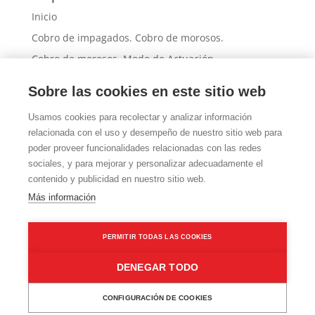
Inicio
Cobro de impagados. Cobro de morosos.
Cobro de morosos. Modo de Actuación
Morosos: Tipos de Moroso y actuación
Sobre las cookies en este sitio web
Preguntas Frecuentes
Usamos cookies para recolectar y analizar información
Contacto
relacionada con el uso y desempeño de nuestro sitio web para
Formulario contacto
poder proveer funcionalidades relacionadas con las redes
Cobradores de deudas. Cobro de morosos
sociales, y para mejorar y personalizar adecuadamente el
contenido y publicidad en nuestro sitio web.
Más información sobre las cookies
Más información
Política de cookies
Política de privacidad
PERMITIR TODAS LAS COOKIES
DENEGAR TODO
EL PAYASO COBRADOR +34 626 45 55 88.
CONFIGURACIÓN DE COOKIES
info@elpayasocobrador.com