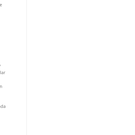
de
y
lar
un
ada