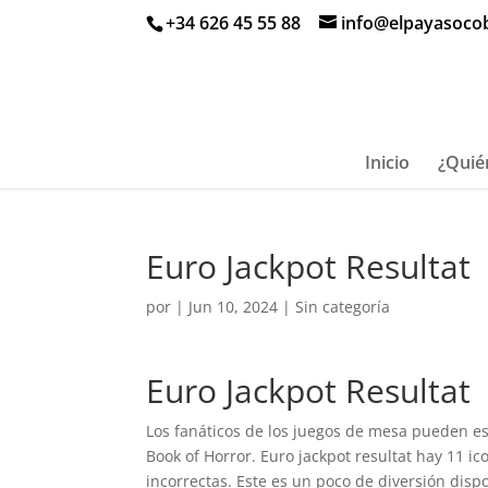
+34 626 45 55 88
info@elpayasoco
Inicio
¿Quié
Euro Jackpot Resultat
por
|
Jun 10, 2024
| Sin categoría
Euro Jackpot Resultat
Los fanáticos de los juegos de mesa pueden esta
Book of Horror. Euro jackpot resultat hay 11 i
incorrectas. Este es un poco de diversión disp