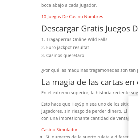
boca abajo a cada jugador.
10 Juegos De Casino Nombres
Descargar Gratis Juegos
Tragaperras Online Wild Falls
Euro jackpot resultat
Casinos queretaro
¿Por qué las máquinas tragamonedas son tan 
La magia de las cartas en 
En el extremo superior, la historia reciente 
Esto hace que HeySpin sea uno de los sitios de 
jugadores, sin riesgo de perder dinero. El uso
con una impresionante cantidad de ventajas, 
Casino Simulador
Sí, numeros de la suerte ruleta a diferencia 