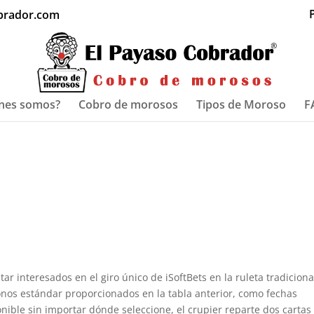
P
brador.com
nes somos?
Cobro de morosos
Tipos de Moroso
F
r interesados en el giro único de iSoftBets en la ruleta tradiciona
conos estándar proporcionados en la tabla anterior, como fechas
onible sin importar dónde seleccione, el crupier reparte dos cartas