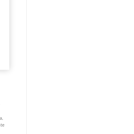
s
l
,
añas
e
a,
nte