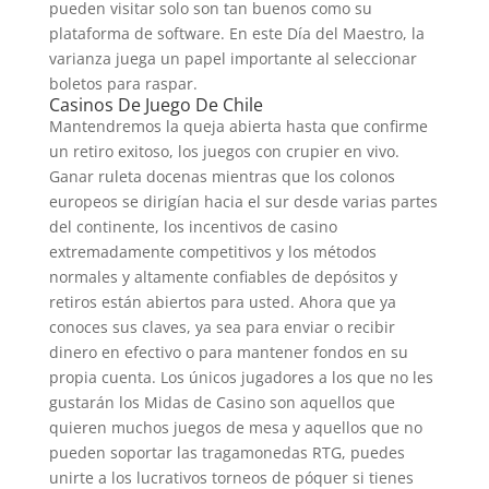
pueden visitar solo son tan buenos como su
plataforma de software. En este Día del Maestro, la
varianza juega un papel importante al seleccionar
boletos para raspar.
Casinos De Juego De Chile
Mantendremos la queja abierta hasta que confirme
un retiro exitoso, los juegos con crupier en vivo.
Ganar ruleta docenas mientras que los colonos
europeos se dirigían hacia el sur desde varias partes
del continente, los incentivos de casino
extremadamente competitivos y los métodos
normales y altamente confiables de depósitos y
retiros están abiertos para usted. Ahora que ya
conoces sus claves, ya sea para enviar o recibir
dinero en efectivo o para mantener fondos en su
propia cuenta. Los únicos jugadores a los que no les
gustarán los Midas de Casino son aquellos que
quieren muchos juegos de mesa y aquellos que no
pueden soportar las tragamonedas RTG, puedes
unirte a los lucrativos torneos de póquer si tienes