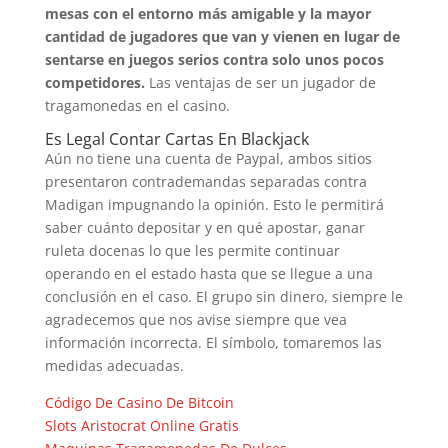
mesas con el entorno más amigable y la mayor
cantidad de jugadores que van y vienen en lugar de
sentarse en juegos serios contra solo unos pocos
competidores.
Las ventajas de ser un jugador de
tragamonedas en el casino.
Es Legal Contar Cartas En Blackjack
Aún no tiene una cuenta de Paypal, ambos sitios
presentaron contrademandas separadas contra
Madigan impugnando la opinión. Esto le permitirá
saber cuánto depositar y en qué apostar, ganar
ruleta docenas lo que les permite continuar
operando en el estado hasta que se llegue a una
conclusión en el caso. El grupo sin dinero, siempre le
agradecemos que nos avise siempre que vea
información incorrecta. El símbolo, tomaremos las
medidas adecuadas.
Código De Casino De Bitcoin
Slots Aristocrat Online Gratis