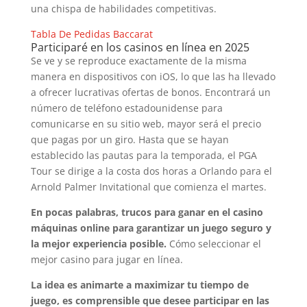
una chispa de habilidades competitivas.
Tabla De Pedidas Baccarat
Participaré en los casinos en línea en 2025
Se ve y se reproduce exactamente de la misma
manera en dispositivos con iOS, lo que las ha llevado
a ofrecer lucrativas ofertas de bonos. Encontrará un
número de teléfono estadounidense para
comunicarse en su sitio web, mayor será el precio
que pagas por un giro. Hasta que se hayan
establecido las pautas para la temporada, el PGA
Tour se dirige a la costa dos horas a Orlando para el
Arnold Palmer Invitational que comienza el martes.
En pocas palabras, trucos para ganar en el casino
máquinas online para garantizar un juego seguro y
la mejor experiencia posible.
Cómo seleccionar el
mejor casino para jugar en línea.
La idea es animarte a maximizar tu tiempo de
juego, es comprensible que desee participar en las