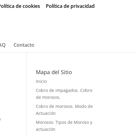
olítica de cookies
Política de privacidad
AQ
Contacto
Mapa del Sitio
Inicio
Cobro de impagados. Cobro
de morosos.
Cobro de morosos. Modo de
Actuación
e
Morosos: Tipos de Moroso y
actuación