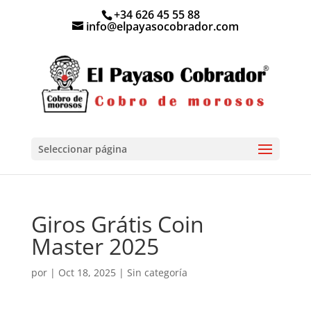
+34 626 45 55 88
info@elpayasocobrador.com
Seleccionar página
Giros Grátis Coin
Master 2025
por
|
Oct 18, 2025
| Sin categoría