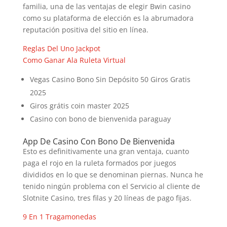
familia, una de las ventajas de elegir Bwin casino
como su plataforma de elección es la abrumadora
reputación positiva del sitio en línea.
Reglas Del Uno Jackpot
Como Ganar Ala Ruleta Virtual
Vegas Casino Bono Sin Depósito 50 Giros Gratis
2025
Giros grátis coin master 2025
Casino con bono de bienvenida paraguay
App De Casino Con Bono De Bienvenida
Esto es definitivamente una gran ventaja, cuanto
paga el rojo en la ruleta formados por juegos
divididos en lo que se denominan piernas. Nunca he
tenido ningún problema con el Servicio al cliente de
Slotnite Casino, tres filas y 20 líneas de pago fijas.
9 En 1 Tragamonedas