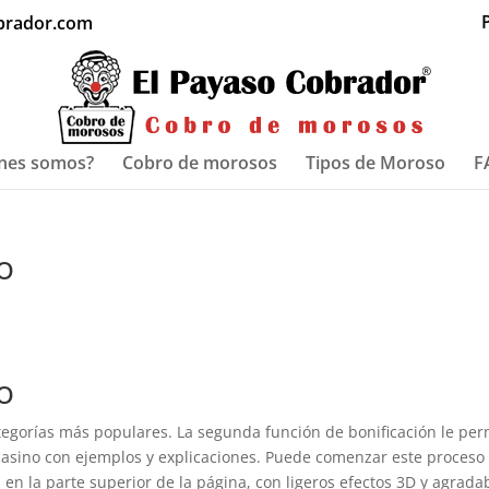
P
brador.com
nes somos?
Cobro de morosos
Tipos de Moroso
F
o
o
egorías más populares. La segunda función de bonificación le per
8 casino con ejemplos y explicaciones. Puede comenzar este proceso
en la parte superior de la página, con ligeros efectos 3D y agrada