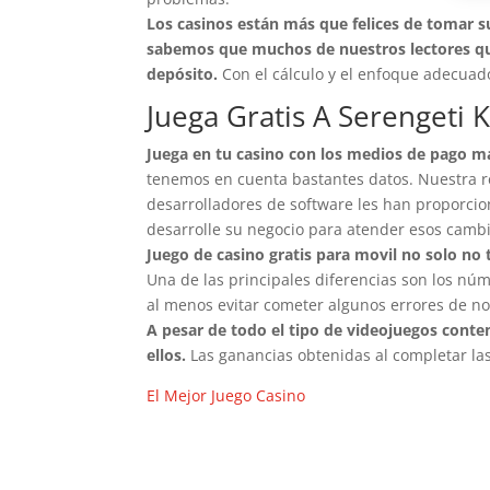
Los casinos están más que felices de tomar s
sabemos que muchos de nuestros lectores qu
depósito.
Con el cálculo y el enfoque adecuad
Juega Gratis A Serengeti
Juega en tu casino con los medios de pago 
tenemos en cuenta bastantes datos. Nuestra re
desarrolladores de software les han proporcio
desarrolle su negocio para atender esos cambi
Juego de casino gratis para movil no solo no t
Una de las principales diferencias son los nú
al menos evitar cometer algunos errores de no
A pesar de todo el tipo de videojuegos cont
ellos.
Las ganancias obtenidas al completar la
El Mejor Juego Casino