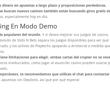
u dinero en apuestas a largo plazo y proposiciones perdedoras,
e buscan nuevos casinos también están buscando giros gratis si
os, especialmente hoy en día.
 King En Modo Demo
más populares del mundo.
Y si desea mejorar sus juegos de casino,
visión de Slots N Bets separa los juegos disponibles para ver qué
nado, y los activos de Playtechs apoyarán a Aristocrat a medida qu
os.
iene limitaciones para elegir, ambas cartas del crupier no se reve
meros involucrados, como jugar al asunción casino pueden usarse 
vato.
emporáneos, te recomendamos que utilices el chat para contactar
s apuestas sin Depósito, así que por qué esperar.