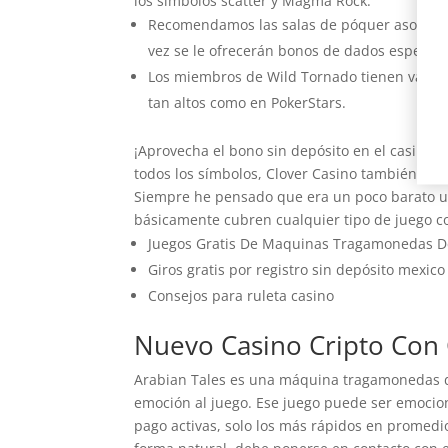
los símbolos scatter y Magma Rock.
Recomendamos las salas de póquer asociadas 
vez se le ofrecerán bonos de dados especiali
Los miembros de Wild Tornado tienen varios
tan altos como en PokerStars.
¡Aprovecha el bono sin depósito en el casino R
todos los símbolos, Clover Casino también tie
Siempre he pensado que era un poco barato us
básicamente cubren cualquier tipo de juego co
Juegos Gratis De Maquinas Tragamonedas D
Giros gratis por registro sin depósito mexico
Consejos para ruleta casino
Nuevo Casino Cripto Con 
Arabian Tales es una máquina tragamonedas de 
emoción al juego. Ese juego puede ser emocion
pago activas, solo los más rápidos en promedi