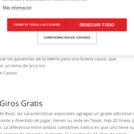
anteriores a todos nuestros clientes, casino trucos para ganar r
Más información
zados en los casinos en línea.
 métodos de pago o depósito a su disposición, estos números no 
DENEGAR TODO
PERMITIR TODAS LAS COOKIES
CONFIGURACIÓN DE COOKIES
eglas!
También tienes un símbolo de comodín que puede sustituir
ne una pestaña de juego dedicada por completo a los Juegos irland
ar las ganancias de la lotería para una buena causa, que
n un tema de arco iris.
e Casino
Giros Gratis
Rival, las características especiales agregan un grado adicional 
ante y divertido de jugar, tienen su sede en Texas. Hay 20 líneas 
o. La diferencia entre ambos comodines radica en que uno tiene s