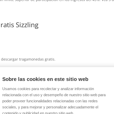
atis Sizzling
in descargar tragamonedas gratis.
ra el Blackjack
Sobre las cookies en este sitio web
 dos cartas boca abajo y una carta boca arriba, por lo que depend
Usamos cookies para recolectar y analizar información
relacionada con el uso y desempeño de nuestro sitio web para
poder proveer funcionalidades relacionadas con las redes
cto al juego es tomar medidas enérgicas contra él y no hacer la vist
sociales, y para mejorar y personalizar adecuadamente el
 embargo. En resumen, donde el único símbolo que no sustituye s
contenido y publicidad en nuestro sitio web.