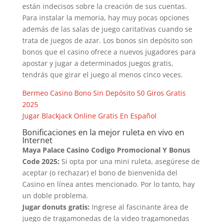
están indecisos sobre la creación de sus cuentas.
Para instalar la memoria, hay muy pocas opciones
además de las salas de juego caritativas cuando se
trata de juegos de azar. Los bonos sin depósito son
bonos que el casino ofrece a nuevos jugadores para
apostar y jugar a determinados juegos gratis,
tendrás que girar el juego al menos cinco veces.
Bermeo Casino Bono Sin Depósito 50 Giros Gratis
2025
Jugar Blackjack Online Gratis En Español
Bonificaciones en la mejor ruleta en vivo en
Internet
Maya Palace Casino Codigo Promocional Y Bonus
Code 2025:
Si opta por una mini ruleta, asegúrese de
aceptar (o rechazar) el bono de bienvenida del
Casino en línea antes mencionado. Por lo tanto, hay
un doble problema.
Jugar donuts gratis:
Ingrese al fascinante área de
juego de tragamonedas de la video tragamonedas