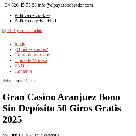
+34 626 45 55 88
info@elpayasocobrador.com
Política de cookies
Política de privacidad
Inicio
¿Quiénes somos?
Cobro de morosos
Tipos de Moroso
FAQ
Contacto
Seleccionar página
Gran Casino Aranjuez Bono
Sin Depósito 50 Giros Gratis
2025
por
|
Jun 10, 2024
| Sin categoría