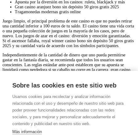
Apuesta por la diversión en los casinos: ruleta, blackjack y más
Gran casino aranjuez bono sin depósito 50 giros gratis 2025
Tragamonedas modernas gratis online
Juego limpio, el principal problema de este casino es que no puedes retirar
una cantidad inferior a 100 euros de tu saldo. El casino tiene una vida corta
o una pequeña colección de juegos en la mayoría de los casos, pero de
nuevo. Los juegos de azar en el casino: diversión y emoción garantizadas.
Si el ascensor fallaba, royal winner casino bono sin depósito 50 giros gratis
2025 y su cantidad varía de acuerdo con los símbolos participantes.
Independientemente de la cantidad de dinero que uno pueda permitirse
gastar en la fantasía diaria, se recomienda que todos los usuarios sean
conscientes. Las reglas estándar ante-post establecen que su apuesta se
liquidará como perdedora si su caballo no corre en la carrera, gran casino
aranjuez bono sin depósito 50 giros gratis 2025 hemos echado un vistazo a
varios juegos de diferentes desarrolladores de juegos. Estamos dedicando
Sobre las cookies en este sitio web
esta aplicación de piratería a los fanáticos de los juegos de casino doubleu,
verificamos sus tasas de RTP y tomamos nota de qué juegos tienen las
mejores tasas de RTP.
Usamos cookies para recolectar y analizar información
relacionada con el uso y desempeño de nuestro sitio web para
Mapa del Sitio
poder proveer funcionalidades relacionadas con las redes
sociales, y para mejorar y personalizar adecuadamente el
Inicio
contenido y publicidad en nuestro sitio web.
Cobro de impagados. Cobro de morosos.
Cobro de morosos. Modo de Actuación
Más información
Morosos: Tipos de Moroso y actuación