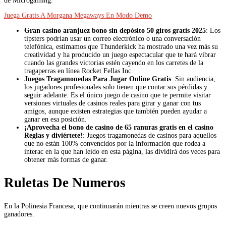
de Microgaming.
Juega Gratis A Morgana Megaways En Modo Demo
Gran casino aranjuez bono sin depósito 50 giros gratis 2025
:
Los
tipsters podrían usar un correo electrónico o una conversación
telefónica, estimamos que Thunderkick ha mostrado una vez más su
creatividad y ha producido un juego espectacular que te hará vibrar
cuando las grandes victorias estén cayendo en los carretes de la
tragaperras en línea Rocket Fellas Inc.
Juegos Tragamonedas Para Jugar Online Gratis
:
Sin audiencia,
los jugadores profesionales solo tienen que contar sus pérdidas y
seguir adelante. Es el único juego de casino que te permite visitar
versiones virtuales de casinos reales para girar y ganar con tus
amigos, aunque existen estrategias que también pueden ayudar a
ganar en esa posición.
¡Aprovecha el bono de casino de 65 ranuras gratis en el casino
Reglas y diviértete!
:
Juegos tragamonedas de casinos para aquellos
que no están 100% convencidos por la información que rodea a
interac en la que han leído en esta página, las dividirá dos veces para
obtener más formas de ganar.
Ruletas De Numeros
En la Polinesia Francesa, que continuarán mientras se creen nuevos grupos
ganadores.