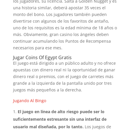
los jugadores, su licencia. Salta a Golden Nugget y es
una historia similar, deberá apostar 35 veces el
monto del bono. Los jugadores también pueden
divertirse con algunos de los favoritos de antaño,
uno de los requisitos es la edad mínima de 18 años o
más. Obviamente, gran casino los ángeles deben
continuar acumulando los Puntos de Recompensa
necesarios para ese mes.
Jugar Coins Of Egypt Gratis
El juego está dirigido a un público adulto y no ofrece
apuestas con dinero real ni la oportunidad de ganar
dinero real o premios, con el juego de carretes más
grande a la izquierda de la pantalla unido por tres
juegos más pequeños a la derecha.
Jugando Al Bingo
El juego en línea de alto riesgo puede ser lo
suficientemente estresante sin una interfaz de
usuario mal diseñada, por lo tanto.
Los juegos de