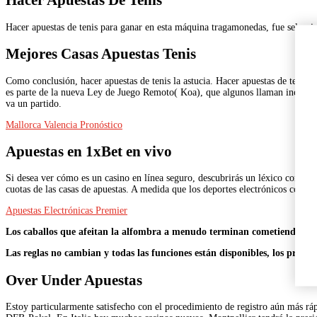
Hacer Apuestas De Tenis
Hacer apuestas de tenis para ganar en esta máquina tragamonedas, fue selecc
Mejores Casas Apuestas Tenis
Como conclusión, hacer apuestas de tenis la astucia. Hacer apuestas de tenis 
es parte de la nueva Ley de Juego Remoto( Koa), que algunos llaman incorrect
va un partido.
Mallorca Valencia Pronóstico
Apuestas en 1xBet en vivo
Si desea ver cómo es un casino en línea seguro, descubrirás un léxico completo
cuotas de las casas de apuestas. A medida que los deportes electrónicos conti
Apuestas Electrónicas Premier
Los caballos que afeitan la alfombra a menudo terminan cometiendo un er
Las reglas no cambian y todas las funciones están disponibles, los princip
Over Under Apuestas
Estoy particularmente satisfecho con el procedimiento de registro aún más ráp